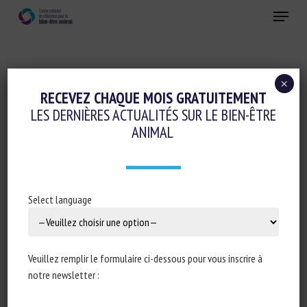
Skip
Menu
to
main
Fermer
content
×
Conduite d'élevage et relations humain-animal
RECEVEZ CHAQUE MOIS GRATUITEMENT
LES DERNIÈRES ACTUALITÉS SUR LE BIEN-ÊTRE
Génétique
Logement et Enrichissement
ANIMAL
L’AVENIR DE LA CONCEPTION DES
ÉLEVAGES : BIEN-ÊTRE ANIMAL ET
GÉNÉTIQUE
Select language
8 novembre 2023
Veuillez remplir le formulaire ci-dessous pour vous inscrire à
notre newsletter :
Type de document : article de
Pig333