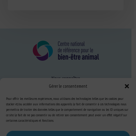
Nous connaître
Gérer le consentement
FAQ
Pour offrir les meilleures expériences, nous utilisons des technologies telles que les cookies pour
stocker et/ou accéder aux informations des appareils. Le fait de consentir à ces technologies nous
Expertise
permettra de traiter des données telles que le comportement de navigation ou les ID uniques sur
ce site. Le fait de ne pas consentir ou de retirer son consentement peut avoir un effet négatif sur
S’informer sur le BEA
certaines caractéristiques et fonctions.
Se former au BEA