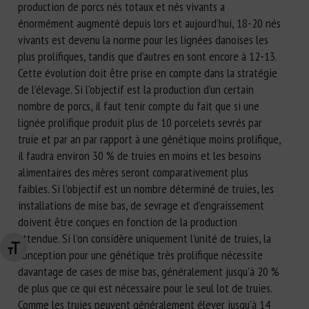
production de porcs nés totaux et nés vivants a
énormément augmenté depuis lors et aujourd’hui, 18-20 nés
vivants est devenu la norme pour les lignées danoises les
plus prolifiques, tandis que d’autres en sont encore à 12-13.
Cette évolution doit être prise en compte dans la stratégie
de l’élevage. Si l’objectif est la production d’un certain
nombre de porcs, il faut tenir compte du fait que si une
lignée prolifique produit plus de 10 porcelets sevrés par
truie et par an par rapport à une génétique moins prolifique,
il faudra environ 30 % de truies en moins et les besoins
alimentaires des mères seront comparativement plus
faibles. Si l’objectif est un nombre déterminé de truies, les
installations de mise bas, de sevrage et d’engraissement
doivent être conçues en fonction de la production
attendue. Si l’on considère uniquement l’unité de truies, la
Changer la taille de la police
conception pour une génétique très prolifique nécessite
davantage de cases de mise bas, généralement jusqu’à 20 %
de plus que ce qui est nécessaire pour le seul lot de truies.
Comme les truies peuvent généralement élever jusqu’à 14