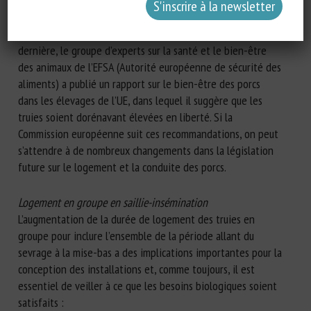
déjà que les truies soient libres pendant la lactation dans
les nouvelles installations et, dans plusieurs pays, les
nouveaux élevages intègrent déjà ce système. L’année
dernière, le groupe d’experts sur la santé et le bien-être
des animaux de l’EFSA (Autorité européenne de sécurité des
aliments) a publié un rapport sur le bien-être des porcs
dans les élevages de l’UE, dans lequel il suggère que les
truies soient dorénavant élevées en liberté. Si la
Commission européenne suit ces recommandations, on peut
s’attendre à de nombreux changements dans la législation
future sur le logement et la conduite des porcs.
Logement en groupe en saillie-insémination
L’augmentation de la durée de logement des truies en
groupe pour inclure l’ensemble de la période allant du
sevrage à la mise-bas a des implications importantes pour la
conception des installations et, comme toujours, il est
essentiel de veiller à ce que les besoins biologiques soient
satisfaits :