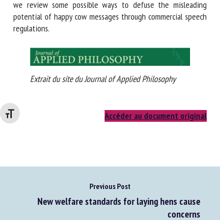
protection. Indeed, we suggest, those rationales seem to
call for their restriction. Fourth, and finally, we review some
possible ways to defuse the misleading potential of happy
cow messages through commercial speech regulations.
Extrait du site du Journal of Applied Philosophy
Changer la taille de la police
Accéder au document original
Previous Post
New welfare standards for laying hens cause