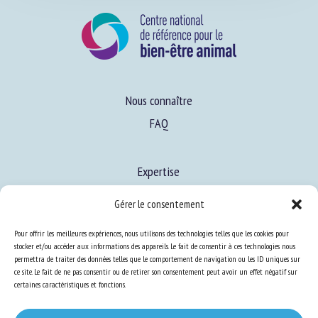
Nous connaître
FAQ
Expertise
Gérer le consentement
S’informer sur le BEA
Pour offrir les meilleures expériences, nous utilisons des technologies telles que les cookies pour
Se former au BEA
stocker et/ou accéder aux informations des appareils. Le fait de consentir à ces technologies nous
permettra de traiter des données telles que le comportement de navigation ou les ID uniques sur
ce site. Le fait de ne pas consentir ou de retirer son consentement peut avoir un effet négatif sur
certaines caractéristiques et fonctions.
Ressources