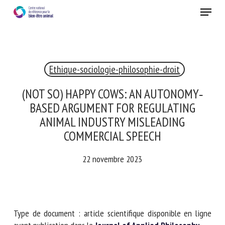
Skip
Menu
to
main
Fermer
content
×
Ethique-sociologie-philosophie-droit
RECEVEZ CHAQUE MOIS GRATUITEMENT
LES DERNIÈRES ACTUALITÉS SUR LE BIEN-ÊTRE
(NOT SO) HAPPY COWS: AN AUTONOMY‐
ANIMAL
BASED ARGUMENT FOR REGULATING
ANIMAL INDUSTRY MISLEADING
COMMERCIAL SPEECH
Select language
22 novembre 2023
Veuillez remplir le formulaire ci-dessous pour vous inscrire à
notre newsletter :
Type de document : article scientifique disponible en ligne