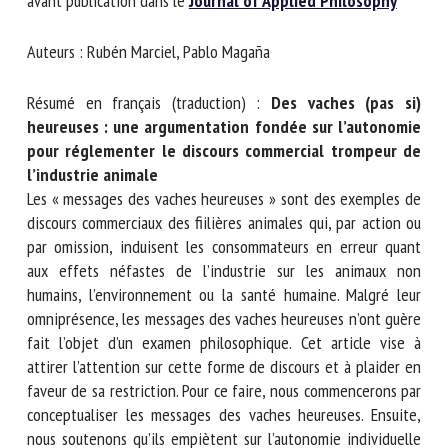
avant publication dans le
Journal of Applied Philosophy
Nom *
Auteurs : Rubén Marciel, Pablo Magaña
Prénom *
Résumé en français (traduction) :
Des vaches (pas si)
heureuses : une argumentation fondée sur
l’autonomie pour réglementer le discours commercial
Organisme *
trompeur de l’industrie animale
Les « messages des vaches heureuses » sont des exemples
de discours commerciaux des fiilières animales qui, par
action ou par omission, induisent les consommateurs en
E-mail *
erreur quant aux effets néfastes de l’industrie sur les
animaux non humains, l’environnement ou la santé humaine.
En soumettant ce formulaire, j'accepte que les
Malgré leur omniprésence, les messages des vaches
informations saisies soient utilisées dans le cadre de la
heureuses n’ont guère fait l’objet d’un examen
relation avec le CNR BEA. *
philosophique. Cet article vise à attirer l’attention sur cette
forme de discours et à plaider en faveur de sa restriction.
Les champs suivis de * sont obligatoires
Pour ce faire, nous commencerons par conceptualiser les
messages des vaches heureuses. Ensuite, nous soutenons