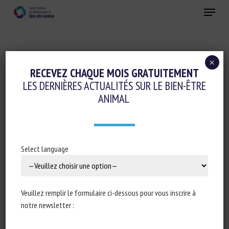
Skip
Menu
to
main
Fermer
content
×
Logement et Enrichissement
RECEVEZ CHAQUE MOIS GRATUITEMENT
LES DERNIÈRES ACTUALITÉS SUR LE BIEN-ÊTRE
Réglementation
ANIMAL
DÉCISION N° 461367 DU CONSEIL D’ETAT
CONCERNANT LA NOTION DE
RÉMAMÉNAGEMENT DES BÂTIMENTS
Select language
CAGE POUR LES POULES PONDEUSES
4 décembre 2023
Veuillez remplir le formulaire ci-dessous pour vous inscrire à
notre newsletter :