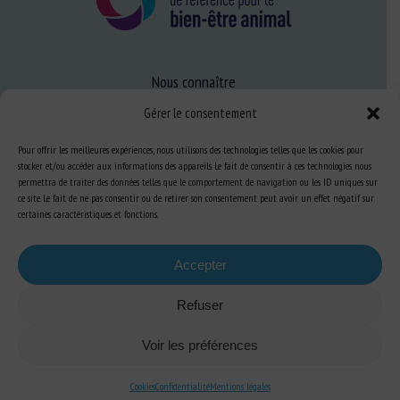
Nous connaître
FAQ
Gérer le consentement
Pour offrir les meilleures expériences, nous utilisons des technologies telles que les cookies pour
stocker et/ou accéder aux informations des appareils. Le fait de consentir à ces technologies nous
Expertise
permettra de traiter des données telles que le comportement de navigation ou les ID uniques sur
S’informer sur le BEA
ce site. Le fait de ne pas consentir ou de retirer son consentement peut avoir un effet négatif sur
certaines caractéristiques et fonctions.
Se former au BEA
Accepter
Ressources
Refuser
S’abonner aux actualités
Voir les préférences
Cookies
Confidentialité
Mentions légales