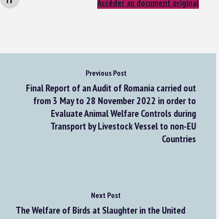
Changer la taille de la police
Accéder au document original
Previous Post
Final Report of an Audit of Romania carried out
from 3 May to 28 November 2022 in order to
Evaluate Animal Welfare Controls during
Transport by Livestock Vessel to non-EU
Countries
Next Post
The Welfare of Birds at Slaughter in the United