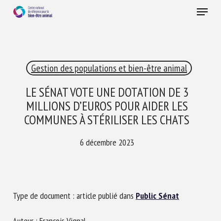
Skip
Menu
to
main
Fermer
content
×
Gestion des populations et bien-être animal
RECEVEZ CHAQUE MOIS GRATUITEMENT
LES DERNIÈRES ACTUALITÉS SUR LE BIEN-ÊTRE
LE SÉNAT VOTE UNE DOTATION DE 3
ANIMAL
MILLIONS D’EUROS POUR AIDER LES
COMMUNES À STÉRILISER LES CHATS
6 décembre 2023
Select language
Veuillez remplir le formulaire ci-dessous pour vous inscrire à
Type de document : article publié dans
Public Sénat
notre newsletter :
Auteur : François Vignal