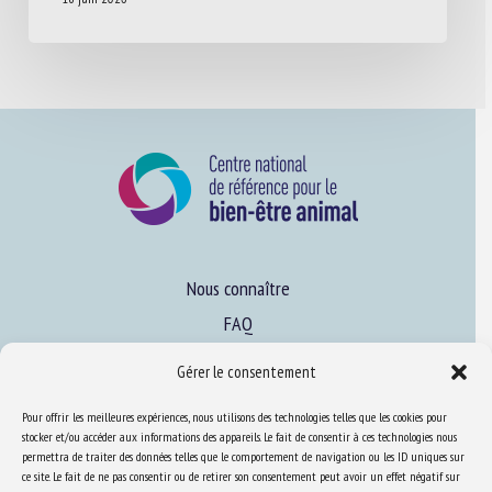
Nous connaître
FAQ
Gérer le consentement
Expertise
Pour offrir les meilleures expériences, nous utilisons des technologies telles que les cookies pour
S’informer sur le BEA
stocker et/ou accéder aux informations des appareils. Le fait de consentir à ces technologies nous
permettra de traiter des données telles que le comportement de navigation ou les ID uniques sur
Se former au BEA
ce site. Le fait de ne pas consentir ou de retirer son consentement peut avoir un effet négatif sur