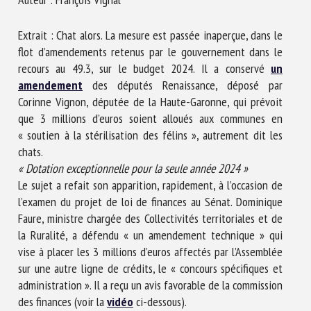
Nom *
Extrait : Chat alors. La mesure est passée inaperçue, dans le
flot d’amendements retenus par le gouvernement dans le
Prénom *
recours au 49.3, sur le budget 2024. Il a conservé
un
amendement
des députés Renaissance, déposé par
Corinne Vignon, députée de la Haute-Garonne, qui prévoit
que 3 millions d’euros soient alloués aux communes en
Organisme *
« soutien à la stérilisation des félins », autrement dit les
chats.
« Dotation exceptionnelle pour la seule année 2024 »
E-mail *
Le sujet a refait son apparition, rapidement, à l’occasion de
l’examen du projet de loi de finances au Sénat. Dominique
Faure, ministre chargée des Collectivités territoriales et de
En soumettant ce formulaire, j'accepte que les
la Ruralité, a défendu « un amendement technique » qui
informations saisies soient utilisées dans le cadre de la
vise à placer les 3 millions d’euros affectés par l’Assemblée
relation avec le CNR BEA. *
sur une autre ligne de crédits, le « concours spécifiques et
Les champs suivis de * sont obligatoires
administration ». Il a reçu un avis favorable de la commission
des finances (voir la
vidéo
ci-dessous).