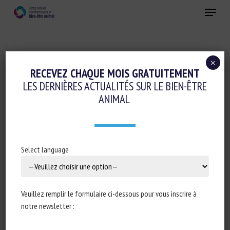
Skip
Menu
to
main
Fermer
content
×
Conduite d'élevage et relations humain-animal
RECEVEZ CHAQUE MOIS GRATUITEMENT
LES DERNIÈRES ACTUALITÉS SUR LE BIEN-ÊTRE
Initiatives en faveur du bien-être animal
ANIMAL
Réglementation
PUBLIC CONSULTATIONS : CALL FOR
EVIDENCE – WELFARE OF TURKEYS ON
Select language
FARM
7 décembre 2023
Veuillez remplir le formulaire ci-dessous pour vous inscrire à
notre newsletter :