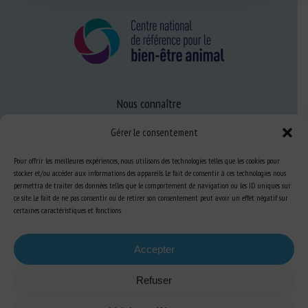
Nous connaître
FAQ
Gérer le consentement
Pour offrir les meilleures expériences, nous utilisons des technologies telles que les cookies pour
Expertise
stocker et/ou accéder aux informations des appareils. Le fait de consentir à ces technologies nous
permettra de traiter des données telles que le comportement de navigation ou les ID uniques sur
S’informer sur le BEA
ce site. Le fait de ne pas consentir ou de retirer son consentement peut avoir un effet négatif sur
certaines caractéristiques et fonctions.
Se former au BEA
Accepter
Ressources
Refuser
S’abonner aux actualités