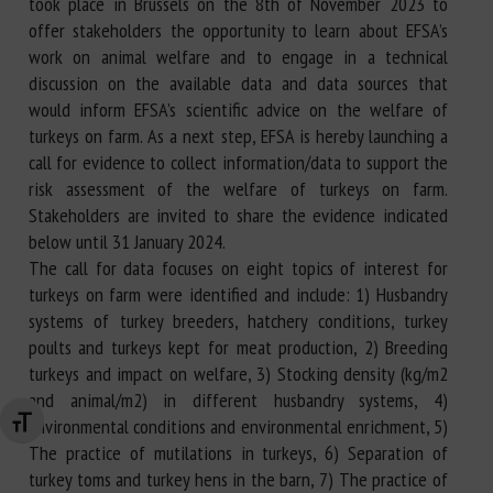
took place in Brussels on the 8th of November 2023 to
offer stakeholders the opportunity to learn about EFSA’s
work on animal welfare and to engage in a technical
discussion on the available data and data sources that
would inform EFSA’s scientific advice on the welfare of
turkeys on farm. As a next step, EFSA is hereby launching a
call for evidence to collect information/data to support the
risk assessment of the welfare of turkeys on farm.
Stakeholders are invited to share the evidence indicated
below until 31 January 2024.
The call for data focuses on eight topics of interest for
turkeys on farm were identified and include: 1) Husbandry
systems of turkey breeders, hatchery conditions, turkey
poults and turkeys kept for meat production, 2) Breeding
turkeys and impact on welfare, 3) Stocking density (kg/m2
and animal/m2) in different husbandry systems, 4)
Environmental conditions and environmental enrichment, 5)
Changer la taille de la police
The practice of mutilations in turkeys, 6) Separation of
turkey toms and turkey hens in the barn, 7) The practice of