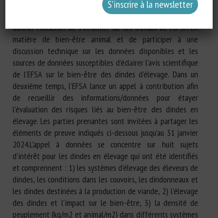
178/2002. L’EFSA a organisé une réunion des parties
prenantes à Bruxelles le 8 novembre 2023 afin de leur
donner l’occasion de s’informer sur les travaux de l’EFSA en
matière de bien-être animal et de participer à une
discussion technique sur les données disponibles et les
sources de données susceptibles d’éclairer l’avis scientifique
de l’EFSA sur le bien-être des dindes d’élevage. Dans un
deuxième temps, l’EFSA lance un appel à contribution afin
de recueillir des informations/données pour étayer
l’évaluation des risques liés au bien-être des dindes en
élevage. Les parties prenantes sont invitées à partager les
éléments de preuve indiqués ci-dessous jusqu’au 31 janvier
2024.L’appel à données se concentre sur huit sujets
d’intérêt pour les dindes en élevage qui ont été identifiés
et comprennent : 1) les systèmes d’élevage des éleveurs de
dindes, les conditions dans les couvoirs, les dindonneaux et
les dindes destinées à la production de viande, 2) l’élevage
des dindes et l’impact sur le bien-être, 3) la densité de
peuplement (kg/m2 et animal/m2) dans différents systèmes