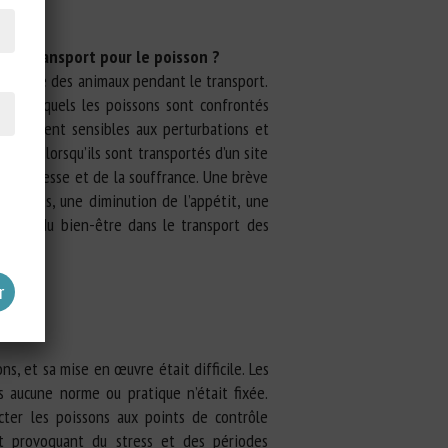
e de transport pour le poisson ?
ien-être des animaux pendant le transport.
mes auxquels les poissons sont confrontés
ulièrement sensibles aux perturbations et
es, ou lorsqu’ils sont transportés d’un site
e la détresse et de la souffrance. Une brève
maladies, une diminution de l’appétit, une
tiques du bien-être dans le transport des
ns, et sa mise en œuvre était difficile. Les
is aucune norme ou pratique n’était fixée.
ecter les poissons aux points de contrôle
nt provoquant du stress et des périodes