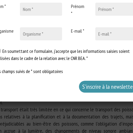
m *
Prénom
*
t les implications de la nouvelle proposition de l’UE en matièr
ne a publié sa proposition tant attendue sur les règles relatives au b
estres est un problème bien connu, quels sont les principaux problè
ganisme
E-mail *
la nouvelle proposition les couvre-t-elle ? Les poissons sont partic
pendant l’élevage, lorsqu’ils sont déplacés à l’aide de filets ou de pomp
En soumettant ce formulaire, j'accepte que les informations saisies soient
 inapproprié des poissons peut entraîner des blessures, de la douleur, d
ilisées dans le cadre de la relation avec le CNR BEA. *
oir des effets durables tels qu’une augmentation de l’incidence des 
ions et une augmentation de la mortalité. Les aspects les plus cri
s champs suivis de * sont obligatoires
gement ;
 de la qualité de l’eau ;
 ;
t.
e transport était très limitée en ce qui concerne le transport des poisso
ns relatives à la planification et à la documentation des trajets, ma
réjudiciables au bien-être des poissons, comme l’obligation d’insp
ion accrue à la lumière, des changements de niveau sonore ambia