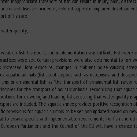
er. Inappropriate transport of fish can result in injury, pain, distress
 as increased disease incidence, reduced appetite, impaired developmen
ort of fish are:
water quality;
y weak on fish transport, and implementation was difficult. Fish were 
ractices were set. Certain provisions were also detrimental to fish w
s increased light exposure, changes in ambient noise causing stres
es aquatic animals (fish, cephalopods such as octopuses, and decapods
riums or ornamental fish as “the transport of ornamental fish rarely r
inciples for the transport of aquatic animals, recognising that aquati
ditions for crowding and loading fish, ensuring that water quality is a
ransport are included. The aquatic annex provides positive recognition 
ecific provisions for aquatic animals to be set and updated based on n
tial to ensure specific and implementable requirements for fish and ot
e European Parliament and the Council of the EU will have a chance