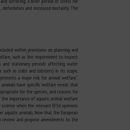
 and suffering. A brief period of stress for
t, deformities and increased mortality. The
included within provisions on planning and
elfare, such as the requirement to inspect
s and stationary periods affecting water
 such as crabs and lobsters) in its scope.
epresents a major risk for animal welfare“.
c animals have specific welfare needs that
ppropriate for the species, and reasons for
of the importance of aquatic animal welfare
ew science when the relevant EFSA opinions
her aquatic animals. Now that the European
 to review and propose amendments to the