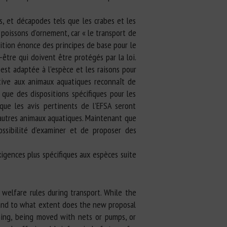
s, et décapodes tels que les crabes et les
 poissons d’ornement, car « le transport de
ition énonce des principes de base pour le
être qui doivent être protégés par la loi.
est adaptée à l’espèce et les raisons pour
ative aux animaux aquatiques reconnaît de
que des dispositions spécifiques pour les
sque les avis pertinents de l’EFSA seront
t autres animaux aquatiques. Maintenant que
ssibilité d’examiner et de proposer des
gences plus spécifiques aux espèces suite
 welfare rules during transport. While the
t, and to what extent does the new proposal
rming, being moved with nets or pumps, or