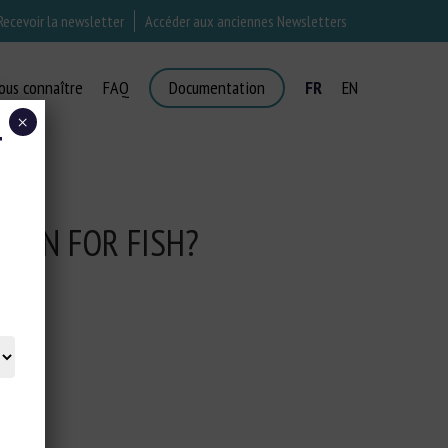
Recevoir la newsletter
Accéder aux anciennes Newsletters
ous connaître
FAQ
Documentation
FR
EN
×
T
EAN FOR FISH?