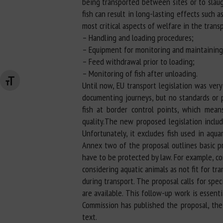
being transported between sites or to slaught
fish can result in long-lasting effects such
most critical aspects of welfare in the transp
– Handling and loading procedures;
– Equipment for monitoring and maintaining 
– Feed withdrawal prior to loading;
– Monitoring of fish after unloading.
Changer la taille de la police
Until now, EU transport legislation was ver
documenting journeys, but no standards or p
fish at border control points, which mean
quality.The new proposed legislation includ
Unfortunately, it excludes fish used in aqua
Annex two of the proposal outlines basic pr
have to be protected by law. For example, con
considering aquatic animals as not fit for t
during transport. The proposal calls for sp
are available. This follow-up work is essen
Commission has published the proposal, th
text.