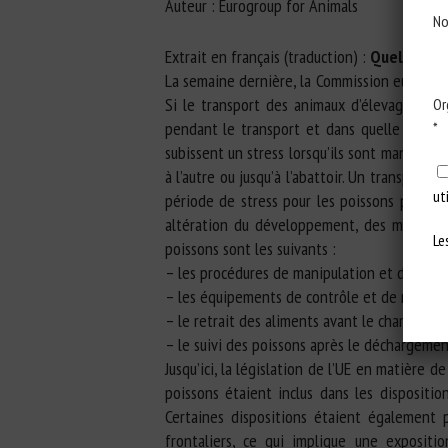
Auteur : Eurogroup for Animals
No
Extrait en français (traduction) :
Quelles son
La semaine dernière, la Commission européen
Si le transport des animaux d’élevage terr
Or
pendant le transport et dans quelle mesure 
*
subissent un stress lorsqu’ils sont manipulés 
à l’autre ou jusqu’à l’abattoir. Un transport
ut
période de stress pour les poissons peut av
altération du développement, des malformat
Le
poissons sont les suivants :
– les procédures de manipulation et de char
– les équipements de contrôle et de maintien
– le retrait des aliments avant le chargement
– le suivi des poissons après le déchargemen
Jusqu’ici, la législation de l’UE en matière d
poissons étaient inclus dans les dispositio
Certaines dispositions étaient également p
frontaliers, ce qui implique une exposit