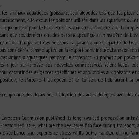
.
ut les animaux aquatiques (poissons, céphalopodes tels que les pieuvre
ureusement, elle exclut les poissons utilisés dans les aquariums ou les
risque majeur pour le bien-être des animaux ». L’annexe 2 de la propos
sant que ces derniers ont des besoins spécifiques en matière de bien-
t et de chargement des poissons, la garantie que la qualité de l’eau 
pas considérés comme aptes au transport sont incluses.L’annexe rel
des animaux aquatiques pendant le transport. La proposition prévoit 
s à jour sur la base des nouvelles connaissances scientifiques lor
l pour garantir des exigences spécifiques et applicables aux poissons e
osition, le Parlement européen et le Conseil de l’UE auront la po
comprenne des délais pour l’adoption des actes délégués avec des exi
the European Commission published its long-awaited proposal on animal
ell-recognised issue, what are the key issues fish face during transpor
 to disturbance and experience stress while being handled during fa