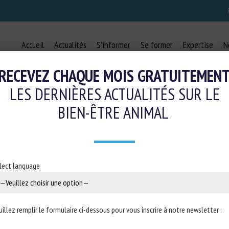
Accueil
Actualités
S’informer
Se former
Expertise
N
RECEVEZ CHAQUE MOIS GRATUITEMEN
LES DERNIÈRES ACTUALITÉS SUR LE
BIEN-ÊTRE ANIMAL
 EU’S NEW TRANSPORT PROPOSAL M
15 décembre 2023
lect language
or animals
uillez remplir le formulaire ci-dessous pour vous inscrire à notre newsletter :