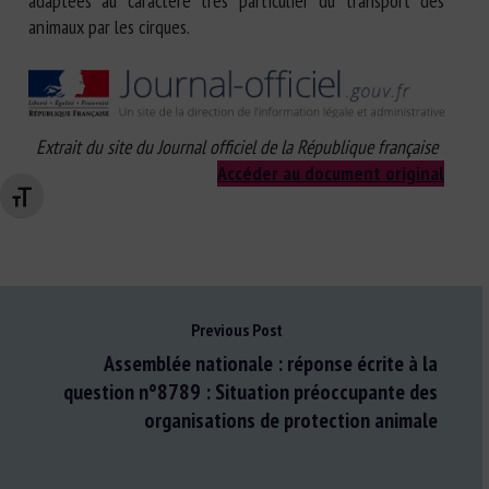
adaptées au caractère très particulier du transport des
animaux par les cirques.
Extrait du site du Journal officiel de la République française
Accéder au document original
Changer la taille de la police
Previous Post
Assemblée nationale : réponse écrite à la
question n°8789 : Situation préoccupante des
organisations de protection animale