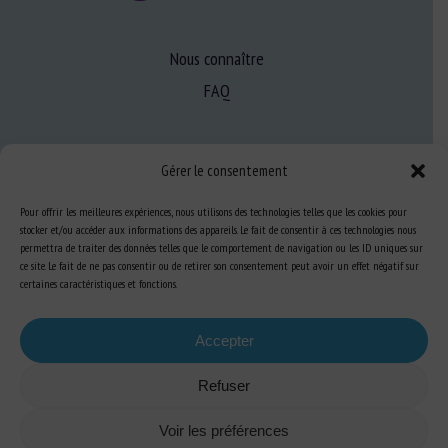
Nous connaître
FAQ
Expertise
Gérer le consentement
S’informer sur le BEA
Pour offrir les meilleures expériences, nous utilisons des technologies telles que les cookies pour
Se former au BEA
stocker et/ou accéder aux informations des appareils. Le fait de consentir à ces technologies nous
permettra de traiter des données telles que le comportement de navigation ou les ID uniques sur
ce site. Le fait de ne pas consentir ou de retirer son consentement peut avoir un effet négatif sur
certaines caractéristiques et fonctions.
Ressources
Accepter
S’abonner aux actualités
Refuser
Voir les préférences