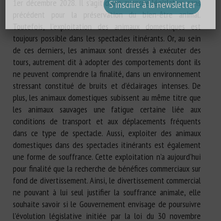
1er décembre 2028. Il s’agit d’une avancée législative sans
précédent pour la préservation du bien-être animal.
Toutefois, l’exploitation des animaux domestiques est
toujours possible dans les spectacles itinérants. Or, au sein
de ces derniers, les animaux sont dressés à exécuter des
tours, autrement dit à adopter des comportements dont ils
ne peuvent comprendre la finalité, dans un environnement
stressant constitué de bruits et d’éclairages intenses. De
plus, les animaux domestiques subissent au même titre que
les animaux sauvages une fatigue certaine liée aux
conditions de transport et aux déplacements fréquents
dans ce type de spectacle. Aussi, exploiter des animaux
domestiques dans des spectacles itinérants est également
une forme de souffrance. Cette exploitation n’a aujourd’hui
pour finalité que la recherche de bénéfices commerciaux sur
fond de divertissement. Ainsi, le divertissement commercial
ne pouvant à lui seul justifier la souffrance animale, elle
souhaite savoir si le Gouvernement envisage de poursuivre
l’évolution législative initiée par la loi du 30 novembre