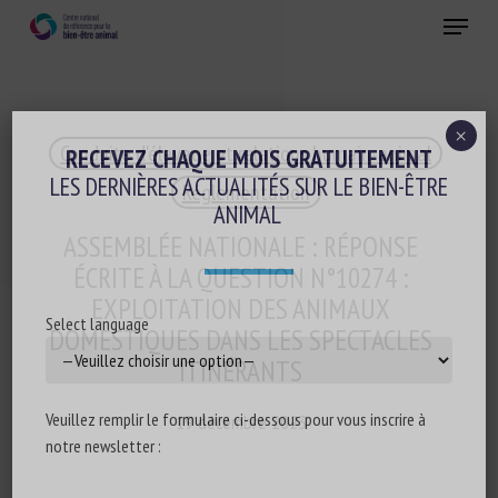
Skip
Menu
to
main
Fermer
content
×
Conduite d'élevage et relations humain-animal
RECEVEZ CHAQUE MOIS GRATUITEMENT
LES DERNIÈRES ACTUALITÉS SUR LE BIEN-ÊTRE
Réglementation
ANIMAL
ASSEMBLÉE NATIONALE : RÉPONSE
ÉCRITE À LA QUESTION N°10274 :
EXPLOITATION DES ANIMAUX
Select language
DOMESTIQUES DANS LES SPECTACLES
ITINÉRANTS
Veuillez remplir le formulaire ci-dessous pour vous inscrire à
19 décembre 2023
notre newsletter :