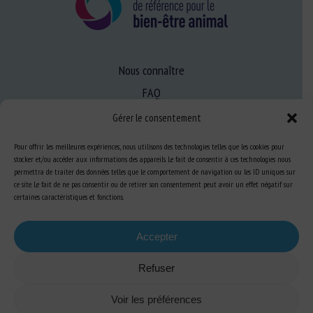
Nous connaître
FAQ
Gérer le consentement
Expertise
Pour offrir les meilleures expériences, nous utilisons des technologies telles que les cookies pour
stocker et/ou accéder aux informations des appareils. Le fait de consentir à ces technologies nous
S’informer sur le BEA
permettra de traiter des données telles que le comportement de navigation ou les ID uniques sur
Se former au BEA
ce site. Le fait de ne pas consentir ou de retirer son consentement peut avoir un effet négatif sur
certaines caractéristiques et fonctions.
Ressources
Accepter
Refuser
S’abonner aux actualités
Voir les préférences