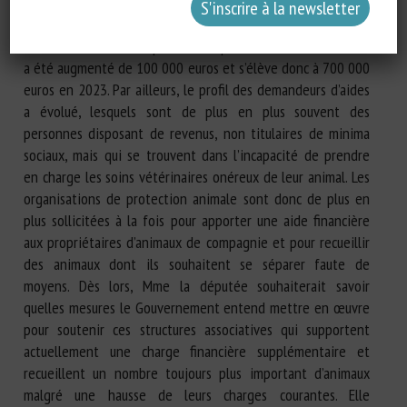
séparer de leurs animaux ou à envisager leur euthanasie. À
titre d’exemple, le budget de la Fondation Brigitte Bardot
destiné aux aides aux particuliers pour les frais vétérinaires
a été augmenté de 100 000 euros et s’élève donc à 700 000
euros en 2023. Par ailleurs, le profil des demandeurs d’aides
a évolué, lesquels sont de plus en plus souvent des
personnes disposant de revenus, non titulaires de minima
sociaux, mais qui se trouvent dans l’incapacité de prendre
en charge les soins vétérinaires onéreux de leur animal. Les
organisations de protection animale sont donc de plus en
plus sollicitées à la fois pour apporter une aide financière
aux propriétaires d’animaux de compagnie et pour recueillir
des animaux dont ils souhaitent se séparer faute de
moyens. Dès lors, Mme la députée souhaiterait savoir
quelles mesures le Gouvernement entend mettre en œuvre
pour soutenir ces structures associatives qui supportent
actuellement une charge financière supplémentaire et
recueillent un nombre toujours plus important d’animaux
malgré une hausse de leurs charges courantes. Elle