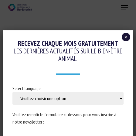
Skip
Menu
to
main
Fermer
content
×
Gestion des populations et bien-être animal
RECEVEZ CHAQUE MOIS GRATUITEMENT
LES DERNIÈRES ACTUALITÉS SUR LE BIEN-ÊTRE
Réglementation
ANIMAL
ASSEMBLÉE NATIONALE : RÉPONSE
ÉCRITE À LA QUESTION N°8789 :
SITUATION PRÉOCCUPANTE DES
Select language
ORGANISATIONS DE PROTECTION
ANIMALE
Veuillez remplir le formulaire ci-dessous pour vous inscrire à
19 décembre 2023
notre newsletter :