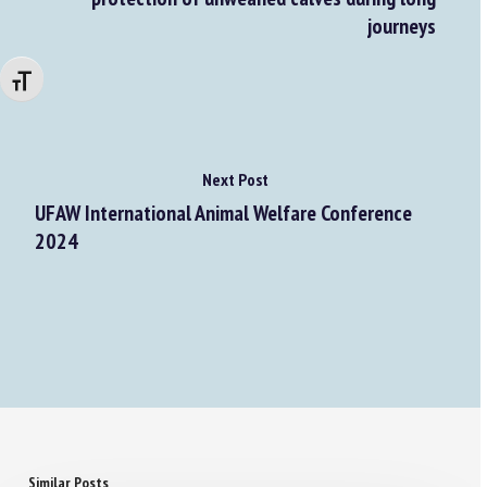
journeys
Changer la taille de la police
Next Post
UFAW International Animal Welfare Conference
2024
Similar Posts