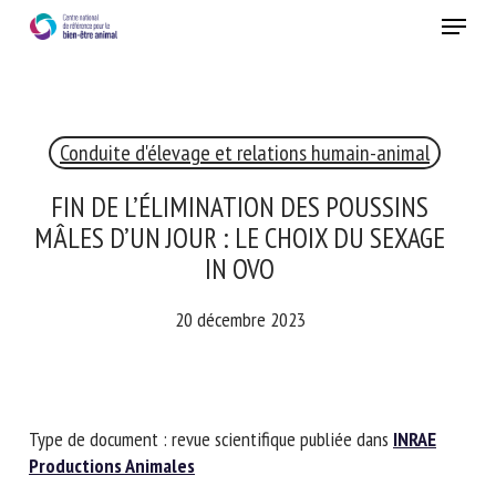
Skip
Menu
to
main
Fermer
content
×
Conduite d'élevage et relations humain-animal
RECEVEZ CHAQUE MOIS GRATUITEMENT
LES DERNIÈRES ACTUALITÉS SUR LE BIEN-ÊTRE
FIN DE L’ÉLIMINATION DES POUSSINS
ANIMAL
MÂLES D’UN JOUR : LE CHOIX DU SEXAGE
IN OVO
20 décembre 2023
Select language
Veuillez remplir le formulaire ci-dessous pour vous inscrire à
Type de document : revue scientifique publiée dans
INRAE
notre newsletter :
Productions Animales