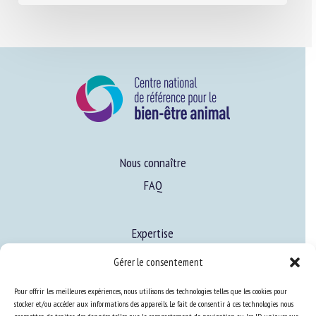
Nous connaître
FAQ
Expertise
S’informer sur le BEA
Gérer le consentement
Se former au BEA
Pour offrir les meilleures expériences, nous utilisons des technologies telles que les cookies pour
stocker et/ou accéder aux informations des appareils. Le fait de consentir à ces technologies nous