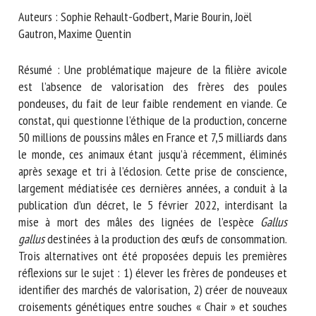
Nom *
Auteurs : Sophie Rehault-Godbert, Marie Bourin, Joël
Gautron, Maxime Quentin
Prénom *
Résumé : Une problématique majeure de la filière avicole
est l’absence de valorisation des frères des poules
pondeuses, du fait de leur faible rendement en viande. Ce
constat, qui questionne l’éthique de la production, concerne
Organisme *
50 millions de poussins mâles en France et 7,5 milliards dans
le monde, ces animaux étant jusqu’à récemment, éliminés
après sexage et tri à l’éclosion. Cette prise de conscience,
E-mail *
largement médiatisée ces dernières années, a conduit à la
publication d’un décret, le 5 février 2022, interdisant la
mise à mort des mâles des lignées de l’espèce
En soumettant ce formulaire, j'accepte que les
Gallus
gallus
informations saisies soient utilisées dans le cadre de la
destinées à la production des œufs de consommation.
Trois alternatives ont été proposées depuis les premières
relation avec le CNR BEA. *
réflexions sur le sujet : 1) élever les frères de pondeuses et
Les champs suivis de * sont obligatoires
identifier des marchés de valorisation, 2) créer de nouveaux
croisements génétiques entre souches « Chair » et souches