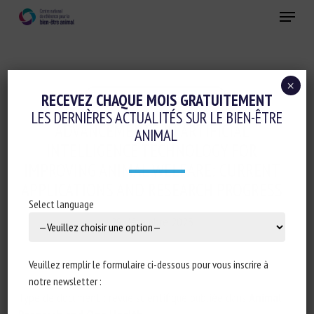
Skip
Menu
to
main
Fermer
content
×
Elevage de précision et IA
RECEVEZ CHAQUE MOIS GRATUITEMENT
LES DERNIÈRES ACTUALITÉS SUR LE BIEN-ÊTRE
ADVANCEMENTS IN ARTIFICIAL
ANIMAL
INTELLIGENCE TECHNOLOGY FOR
IMPROVING ANIMAL WELFARE: CURRENT
APPLICATIONS AND RESEARCH PROGRESS
Select language
29 décembre 2023
Veuillez remplir le formulaire ci-dessous pour vous inscrire à
notre newsletter :
Type de document : revue scientifique publiée dans
Animal