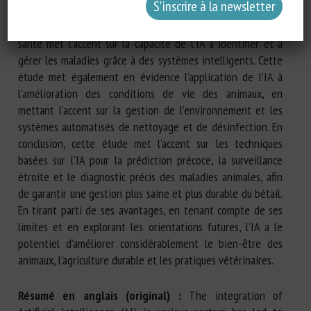
peut révolutionner la nutrition animale grâce à des
algorithmes innovants et à l’analyse des données. L’aspect
santé met l’accent sur la capacité de l’IA à identifier et à
gérer les maladies grâce à des systèmes intelligents. Cette
étude met également en évidence l’application de l’IA à
l’amélioration des conditions de vie des animaux, en
mettant l’accent sur la gestion de l’environnement et les
systèmes automatisés de nettoyage et de désinfection. En
conclusion, cette étude met l’accent sur les techniques
basées sur l’IA pour la prédiction précoce, la surveillance
étroite et le diagnostic précis des maladies animales, afin
de garantir une gestion plus saine et plus durable du bétail.
En tirant parti de ses avantages, en tenant compte de ses
limites et en explorant les orientations futures, l’IA a le
potentiel d’améliorer considérablement le bien-être des
animaux, l’agriculture durable et les pratiques vétérinaires.
Résumé en anglais (original) :
The integration of