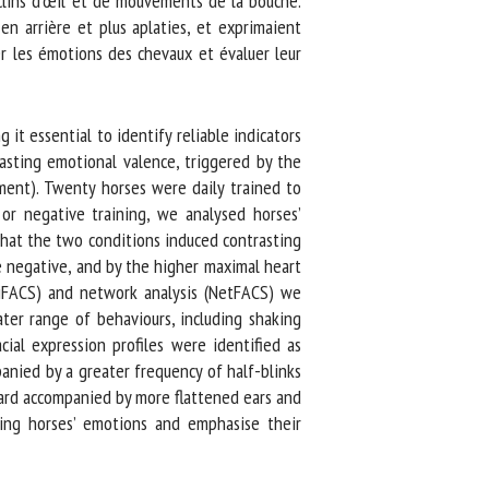
lins d’œil et de mouvements de la bouche.
n arrière et plus aplaties, et exprimaient
 les émotions des chevaux et évaluer leur
t essential to identify reliable indicators
sting emotional valence, triggered by the
ment). Twenty horses were daily trained to
r negative training, we analysed horses’
that the two conditions induced contrasting
 negative, and by the higher maximal heart
uiFACS) and network analysis (NetFACS) we
ter range of behaviours, including shaking
ial expression profiles were identified as
anied by a greater frequency of half-blinks
rd accompanied by more flattened ears and
ing horses’ emotions and emphasise their