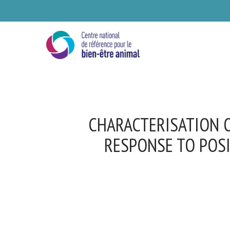
Skip
to
main
content
CHARACTERISATION O
RESPONSE TO POSI
Se
Ve