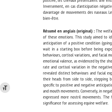
positive, les chevaux présentaient une enc
Inversement, en cas d’anticipation négative
davantage de mouvements des naseaux. Les ré
bien-être.
Résumé en anglais (original) :
The welfare
of these emotions. This study aimed to ide
anticipation of a positive condition (going
wait in a starting box before being expos
behaviours, cortisol variations, and facial 
emotional valence, as evidenced by the shor
rate and cortisol variation in the negativ
revealed distinct behaviours and facial expr
their heads from side to side, stepping bac
specific to positive and negative anticipatio
Changer la taille de la police
and mouth movements. Conversely, in negativ
expressed more nostril movements. The fin
significance for assessing equine welfare.