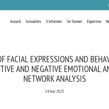
Accueil
Actualités
S’informer
Se former
Expertise
N
RECEVEZ CHAQUE MOIS GRATUITEMEN
LES DERNIÈRES ACTUALITÉS SUR LE
BIEN-ÊTRE ANIMAL
F FACIAL EXPRESSIONS AND BEHAV
TIVE AND NEGATIVE EMOTIONAL AN
NETWORK ANALYSIS
lect language
14 mai 2025
uillez remplir le formulaire ci-dessous pour vous inscrire à notre newsletter :