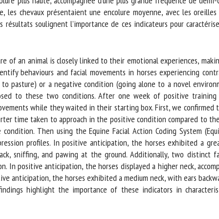
olure plus haute, accompagnée d’une plus grande fréquence de demi-c
, les chevaux présentaient une encolure moyenne, avec les oreilles e
sultats soulignent l’importance de ces indicateurs pour caractériser
 of an animal is closely linked to their emotional experiences, making i
ntify behaviours and facial movements in horses experiencing contra
 to pasture) or a negative condition (going alone to a novel environ
ed to these two conditions. After one week of positive training o
movements while they waited in their starting box. First, we confirmed 
ter time taken to approach in the positive condition compared to the
e condition. Then using the Equine Facial Action Coding System (Eq
ession profiles. In positive anticipation, the horses exhibited a grea
k, sniffing, and pawing at the ground. Additionally, two distinct fac
n. In positive anticipation, the horses displayed a higher neck, accomp
e anticipation, the horses exhibited a medium neck, with ears backwa
dings highlight the importance of these indicators in characteris