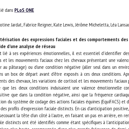
m *
Prénom
ié dans
PLoS ONE
*
tine Jardat, Fabrice Reigner, Kate Lewis, Jérôme Micheletta, Léa Lansa
ganisme
E-mail *
ctérisation des expressions faciales et des comportements des 
ide d’une analyse de réseau
En soumettant ce formulaire, j'accepte que les informations saisies soient
ié à ses expériences émotionnelles, il est essentiel d’identifier des 
ilisées dans le cadre de la relation avec le CNR BEA. *
s et les mouvements faciaux chez les chevaux présentant une valenc
ler au pâturage) ou d’une condition négative (aller seul dans un env
s champs suivis de * sont obligatoires
 un box de départ avant d’être exposés à ces deux conditions. Apr
ts des chevaux, les variations de cortisol et les mouvements faciaux p
é que les deux conditions induisaient une valence émotionnelle c
itive que dans la condition négative, ainsi que la fréquence cardiaque
ation du système de codage des actions faciales équines (EquiFACS) et d
profils d’expression faciale distincts. En cas d’anticipation positive
uant la tête d’un côté à l’autre, en faisant un pas en arrière, en ren
ale distincts ont été identifiés comme étant spécifiques à l’anticipation