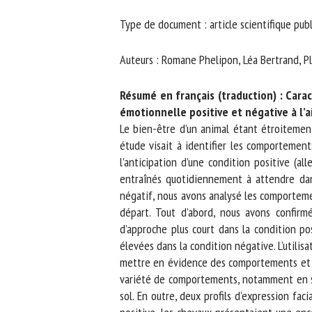
No
Type de document : article scientifique publ
Auteurs : Romane Phelipon, Léa Bertrand, Plo
Or
*
Résumé en français (traduction) : Cara
émotionnelle positive et négative à l’a
Le bien-être d’un animal étant étroitement l
ut
étude visait à identifier les comportement
l’anticipation d’une condition positive (al
Le
entraînés quotidiennement à attendre dans
négatif, nous avons analysé les comportemen
départ. Tout d’abord, nous avons confirm
d’approche plus court dans la condition pos
élevées dans la condition négative. L’utilis
mettre en évidence des comportements et des 
variété de comportements, notamment en seco
sol. En outre, deux profils d’expression faci