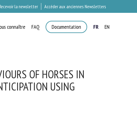
Recevoir la newsletter
Accéder aux anciennes Newsletters
ous connaître
FAQ
Documentation
FR
EN
×
T
IOURS OF HORSES IN
TICIPATION USING