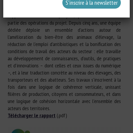
France 2030 et de celui des Conseils Régionaux des trois
régions. Pour concrétiser cette ambition, le LIT OUESTEREL
s’appuie sur l’association éponyme, qui met en œuvre une
partie des opérations du projet. Depuis cinq ans, une équipe
dédiée déploie un ensemble d’actions autour de
l’amélioration du bien-être des animaux d’élevage, la
réduction de l’emploi d’antibiotiques et la bonification des
conditions de travail des acteurs du secteur : elle travaille
au développement de connaissances, d’outils, de pratiques
et d’innovations – dont celles et ceux issues du numérique
–, et à leur traduction concrète au niveau des élevages, des
transporteurs et des abatteurs. Ses travaux s’inscrivent à la
fois dans une logique de cohérence verticale, unissant
filières de production, citoyens et consommateurs, et dans
une logique de cohésion horizontale avec l’ensemble des
acteurs des territoires.
Télécharger le rapport
(.pdf)