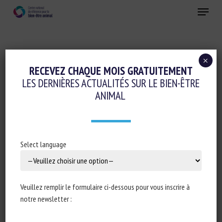
Skip
Menu
to
main
Fermer
content
×
Conduite d'élevage et relations humain-animal
RECEVEZ CHAQUE MOIS GRATUITEMENT
LES DERNIÈRES ACTUALITÉS SUR LE BIEN-ÊTRE
Initiatives en faveur du bien-être animal
ANIMAL
Logement et Enrichissement
One Welfare
RAPPORT D’ACTIVITÉ 2024 – LIT
OUESTEREL
Select language
19 mai 2025
Veuillez remplir le formulaire ci-dessous pour vous inscrire à
notre newsletter :
Type de document : rapport d’activité 2024 du
LIT