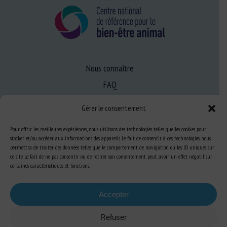
Nous connaître
FAQ
Gérer le consentement
Expertise
Pour offrir les meilleures expériences, nous utilisons des technologies telles que les cookies pour
S’informer sur le BEA
stocker et/ou accéder aux informations des appareils. Le fait de consentir à ces technologies nous
permettra de traiter des données telles que le comportement de navigation ou les ID uniques sur
Se former au BEA
ce site. Le fait de ne pas consentir ou de retirer son consentement peut avoir un effet négatif sur
certaines caractéristiques et fonctions.
Ressources
Accepter
S’abonner aux actualités
Refuser