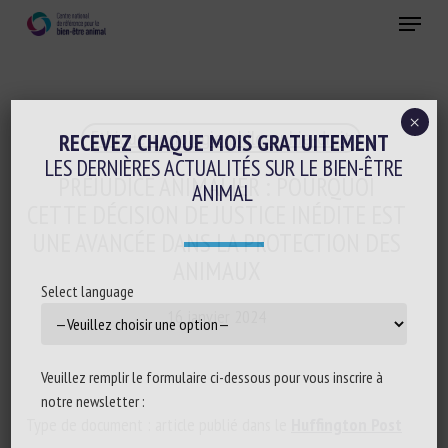
Skip
Menu
to
main
Fermer
content
×
Ethique-sociologie-philosophie-droit
RECEVEZ CHAQUE MOIS GRATUITEMENT
LES DERNIÈRES ACTUALITÉS SUR LE BIEN-ÊTRE
PRÉJUDICE ANIMALIER : POURQUOI
ANIMAL
CETTE DÉCISION DE JUSTICE INÉDITE EST
UNE AVANCÉE DANS LA PROTECTION DES
ANIMAUX
Select language
16 janvier 2024
Veuillez remplir le formulaire ci-dessous pour vous inscrire à
notre newsletter :
Type de document : article publié dans le
Huffington Post