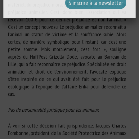
matériel, du préjudice moral et – c’est ce qui est inédit – du
préjudice animalier. C’est donc bien l’association qui va
recevoir 100 € pour ce dernier préjudice et non l’animal. «
C’est un concept nouveau. Le préjudice animalier reconnaît à
l’animal un statut de victime et la souffrance subie. Alors
certes, de manière symbolique pour l’instant, car c’est une
petite somme. Mais moralement, c’est fort », souligne
auprès du HuffPost Grizella Dode, avocate au Barreau de
Lille, qui a fait reconnaître ce préjudice. Spécialisée en droit
animalier et droit de l’environnement, l’avocate explique
s’être inspirée de ce qui avait été fait pour le préjudice
écologique à l’époque de l’affaire Erika pour défendre ce
cas.
Pas de personnalité juridique pour les animaux
À voir si cette décision fait jurisprudence. Jacques-Charles
Fombonne, président de la Société Protectrice des Animaux