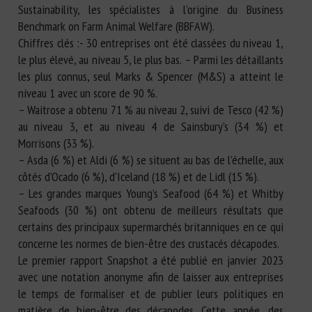
Sustainability, les spécialistes à l’origine du Business
Benchmark on Farm Animal Welfare (BBFAW).
Chiffres clés :- 30 entreprises ont été classées du niveau 1,
le plus élevé, au niveau 5, le plus bas. – Parmi les détaillants
les plus connus, seul Marks & Spencer (M&S) a atteint le
niveau 1 avec un score de 90 %.
– Waitrose a obtenu 71 % au niveau 2, suivi de Tesco (42 %)
au niveau 3, et au niveau 4 de Sainsbury’s (34 %) et
Morrisons (33 %).
– Asda (6 %) et Aldi (6 %) se situent au bas de l’échelle, aux
côtés d’Ocado (6 %), d’Iceland (18 %) et de Lidl (15 %).
– Les grandes marques Young’s Seafood (64 %) et Whitby
Seafoods (30 %) ont obtenu de meilleurs résultats que
certains des principaux supermarchés britanniques en ce qui
concerne les normes de bien-être des crustacés décapodes.
Le premier rapport Snapshot a été publié en janvier 2023
avec une notation anonyme afin de laisser aux entreprises
le temps de formaliser et de publier leurs politiques en
matière de bien-être des décapodes. Cette année, des