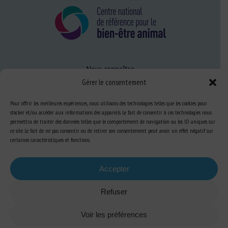
Nous connaître
Gérer le consentement
FAQ
Pour offrir les meilleures expériences, nous utilisons des technologies telles que les cookies pour
stocker et/ou accéder aux informations des appareils. Le fait de consentir à ces technologies nous
Expertise
permettra de traiter des données telles que le comportement de navigation ou les ID uniques sur
ce site. Le fait de ne pas consentir ou de retirer son consentement peut avoir un effet négatif sur
S’informer sur le BEA
certaines caractéristiques et fonctions.
Se former au BEA
Accepter
Ressources
Refuser
S’abonner aux actualités
Voir les préférences