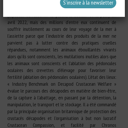
sont communément vendues sous le nom de langoustines.
Ces animaux ont été légalement reconnus comme sensibles
(capables de ressentir le plaisir, la douleur et la peur) en
avril 2022, mais des millions d’entre eux continuent de
souffrir inutilement au cours de leur voyage de la mer à
l’assiette parce que l’industrie des produits de la mer ne
parvient pas à lutter contre des pratiques cruelles
répandues, notamment les animaux ébouillantés vivants
alors qu’ils sont conscients, les mutilations inutiles alors que
les animaux sont conscients et l’ablation des pédoncules
oculaires des crevettes d’élevage pour favoriser leur
fertilité (ablation des pédoncules oculaires). L’état des lieux:
« Industry Benchmark on Decapod Crustacean Welfare »
évalue le parcours des décapodes en matière de bien-être,
de la capture à l’abattage, en passant par la détention, la
manipulation, le transport et le stockage. Il a été commandé
par la principale organisation britannique de protection des
crustacés décapodes et l’organisation à but non lucratif
Crustacean Compassion, et facilité par Chronos