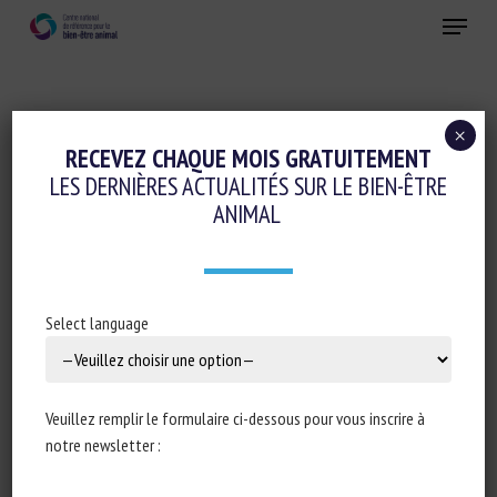
Skip
Menu
to
main
Fermer
content
×
Evaluation du bien-être animal et Etiquetage
RECEVEZ CHAQUE MOIS GRATUITEMENT
LES DERNIÈRES ACTUALITÉS SUR LE BIEN-ÊTRE
Invertébrés
ANIMAL
PRESS RELEASE: NEW REPORT RANKS
SUPERMARKETS SO SHOPPERS CAN MAKE
INFORMED CHOICES FOR HIGHER
Select language
WELFARE PRAWNS, CRABS, LOBSTERS AND
‘SCAMPI’
Veuillez remplir le formulaire ci-dessous pour vous inscrire à
17 janvier 2024
notre newsletter :