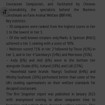
Crustacean Compassion, and facilitated by Chronos
Sustainability, the specialists behind the Business
Changer la taille de la police
Benchmark on Farm Animal Welfare (BBFAW).
Key statistics:
– 30 companies were ranked from the highest scores in tier
1 to the lowest in tier 5.
– Of the well-known retailers only Marks & Spencer (M&S)
achieved a tier 1 ranking with a score of 90%.
– Waitrose scored 71% in tier 2 followed by Tesco (42%) in
tier 3, and in tier 4 Sainsbury’s (34%) and Morrisons (33%).
– Asda (6%) and Aldi (6%) were in the bottom tier
alongside Ocado (6%), Iceland (18%) and Lidl (15%).
– Household name brands Young’s Seafood (64%) and
Whitby Seafoods (30%) performed better than some of the
UK’s leading supermarkets on their welfare standards for
decapod crustaceans.
The first Snapshot report was published in January 2023
with anonymised scoring to allow companies time to