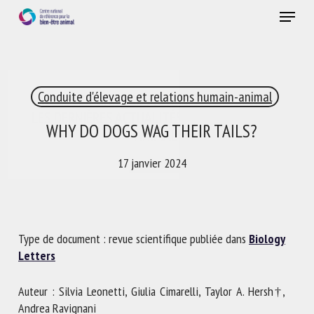
Skip
Menu
to
main
Fermer
content
×
Conduite d'élevage et relations humain-animal
RECEVEZ CHAQUE MOIS GRATUITEMENT
LES DERNIÈRES ACTUALITÉS SUR LE BIEN-ÊTRE
WHY DO DOGS WAG THEIR TAILS?
ANIMAL
17 janvier 2024
Select language
Type de document : revue scientifique publiée dans
Biology
Letters
Veuillez remplir le formulaire ci-dessous pour vous inscrire à
notre newsletter :
Auteur : Silvia Leonetti, Giulia Cimarelli, Taylor A. Hersh†,
Andrea Ravignani