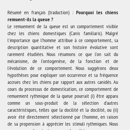
Nom *
Résumé en français (traduction) :
Pourquoi les chiens
remuent-ils la queue ?
Le remuement de la queue est un comportement visible
Prénom *
chez les chiens domestiques (Canis familiaris). Malgré
l’importance que l’homme attribue à ce comportement, sa
description quantitative et son histoire évolutive sont
Organisme *
rarement étudiées. Nous résumons ce que l’on sait du
mécanisme, de l’ontogenèse, de la fonction et de
l’évolution de ce comportement. Nous suggérons deux
E-mail *
hypothèses pour expliquer son occurrence et sa fréquence
accrues chez les chiens par rapport aux autres canidés. Au
cours du processus de domestication, ce comportement de
En soumettant ce formulaire, j'accepte que les
remuement rythmique de la queue pourrait (i) être apparu
informations saisies soient utilisées dans le cadre de la
comme un sous-produit de la sélection d’autres
relation avec le CNR BEA. *
caractéristiques, telles que la docilité et la docilité, ou (ii)
avoir été directement sélectionné par l’homme, en raison
Les champs suivis de * sont obligatoires
de sa propension à apprécier les stimuli rythmiques. Nous