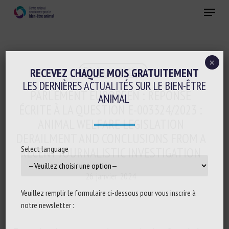
Skip
Menu
to
main
Fermer
content
×
Réglementation
RECEVEZ CHAQUE MOIS GRATUITEMENT
LES DERNIÈRES ACTUALITÉS SUR LE BIEN-ÊTRE
PARLEMENT EUROPÉEN : RÉPONSE
ANIMAL
ÉCRITE À LA QUESTION E-003324/2023 :
ANIMAL WELFARE LEGISLATION
DERAILMENT AND CONCLUSIONS FROM A
Select language
RECENT JOURNALISTIC INVESTIGATION
26 janvier 2024
Veuillez remplir le formulaire ci-dessous pour vous inscrire à
notre newsletter :