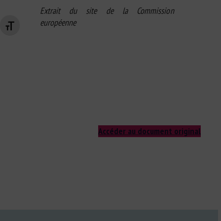
Extrait du site de la Commission
européenne
Changer la taille de la police
Accéder au document original