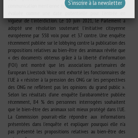
communication mentionne également que l’année 2027 sera
évaluée comme une date potentielle pour l’entrée en
vigueur de l’interdiction. Le 10 juin 2021, le Parlement a
adopté une résolution soutenant l’initiative citoyenne
européenne par 558 voix pour et 37 contre. Une enquête
récemment publiée sur le lobbying contre la publication des
propositions relatives au bien-être des animaux révèle que
« des documents obtenus grâce à la liberté d’information
(FOI) ont montré que les associations partenaires de
European Livestock Voice ont exhorté les fonctionnaires de
l’UE à « résister à la pression des ONG car les perspectives
des ONG ne reflètent pas les opinions du grand public ».
Selon les résultats d’une enquête Eurobaromètre publiée
récemment, 84 % des personnes interrogées souhaitent
que le bien-être des animaux soit mieux protégé dans l’UE.
La Commission pourrait-elle répondre aux informations
présentées dans l’enquête et expliquer pourquoi elle n’a
pas présenté les propositions relatives au bien-être des