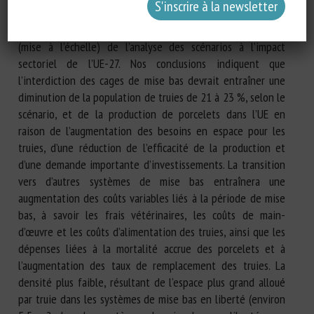
États membres de l’UE et des consultations d’experts, des
évaluations pour cinq scénarios alternatifs, et l’agrégation
(mise à l’échelle) de l’analyse des scénarios à l’impact
sectoriel de l’UE-27. Nos conclusions indiquent que
l’interdiction des cages de mise bas devrait entraîner une
diminution de la population de truies de 21 à 23 %, selon le
scénario, et de la production de porcelets dans l’UE en
raison de l’augmentation des besoins en espace pour les
truies, d’une réduction de l’efficacité de la production et
d’une demande importante d’investissements. La transition
vers d’autres systèmes de mise bas entraînera une
augmentation des coûts variables liés à la période de mise
bas, à savoir les frais vétérinaires, les coûts de main-
d’œuvre et les coûts d’alimentation des truies, ainsi que les
dépenses liées à la mortalité accrue des porcelets et à
l’augmentation des taux de remplacement des truies. La
densité plus faible, résultant de l’espace plus grand alloué
par truie dans les systèmes de mise bas en liberté (environ