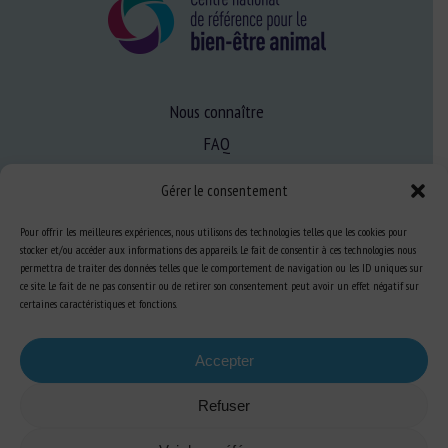
Nous connaître
FAQ
Gérer le consentement
Expertise
Pour offrir les meilleures expériences, nous utilisons des technologies telles que les cookies pour
S’informer sur le BEA
stocker et/ou accéder aux informations des appareils. Le fait de consentir à ces technologies nous
permettra de traiter des données telles que le comportement de navigation ou les ID uniques sur
Se former au BEA
ce site. Le fait de ne pas consentir ou de retirer son consentement peut avoir un effet négatif sur
certaines caractéristiques et fonctions.
Ressources
Accepter
S’abonner aux actualités
Refuser