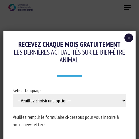
Skip
Menu
to
main
Fermer
content
×
One Welfare
RECEVEZ CHAQUE MOIS GRATUITEMENT
LES DERNIÈRES ACTUALITÉS SUR LE BIEN-ÊTRE
UNLOCKING SOWS’ WELFARE: THE FARM-
ANIMAL
LEVEL ECONOMIC IMPACT OF PHASING
OUT FARROWING CRATES FOR SOWS IN
THE EUROPEAN UNION’S PIG BREEDING
Select language
INDUSTRY
26 janvier 2024
Veuillez remplir le formulaire ci-dessous pour vous inscrire à
notre newsletter :