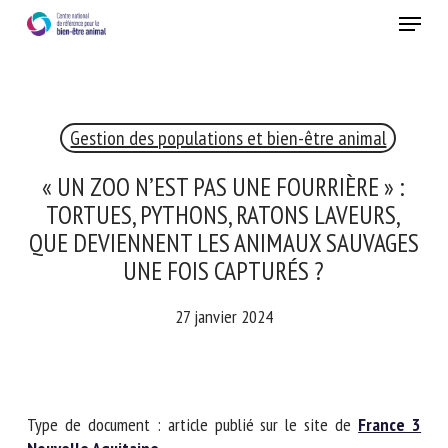
Skip
Menu
to
main
Fermer
content
×
Gestion des populations et bien-être animal
RECEVEZ CHAQUE MOIS GRATUITEMENT
LES DERNIÈRES ACTUALITÉS SUR LE BIEN-ÊTRE
« UN ZOO N’EST PAS UNE FOURRIÈRE » :
ANIMAL
TORTUES, PYTHONS, RATONS LAVEURS,
QUE DEVIENNENT LES ANIMAUX
SAUVAGES UNE FOIS CAPTURÉS ?
Select language
27 janvier 2024
Veuillez remplir le formulaire ci-dessous pour vous inscrire à
notre newsletter :
Type de document : article publié sur le site de
France 3