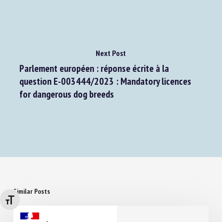
Next Post
Parlement européen : réponse écrite à la
question E-003444/2023 : Mandatory licences
for dangerous dog breeds
Similar Posts
Changer la taille de la police