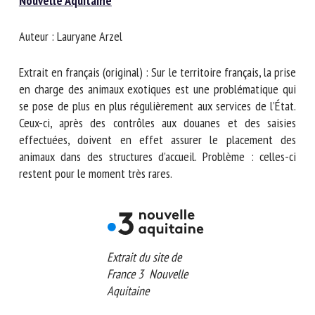
Nouvelle Aquitaine
Nom *
Auteur : Lauryane Arzel
Prénom *
Extrait en français (original) : Sur le territoire français, la
prise en charge des animaux exotiques est une
problématique qui se pose de plus en plus régulièrement
Organisme *
aux services de l’État. Ceux-ci, après des contrôles aux
douanes et des saisies effectuées, doivent en effet assurer
le placement des animaux dans des structures d’accueil.
Problème : celles-ci restent pour le moment très rares.
E-mail *
En soumettant ce formulaire, j'accepte que les
informations saisies soient utilisées dans le cadre de la
relation avec le CNR BEA. *
Extrait du site de
France 3 Nouvelle
Les champs suivis de * sont obligatoires
Aquitaine