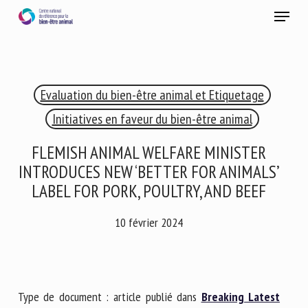
Skip
Menu
to
main
Fermer
content
×
Evaluation du bien-être animal et Etiquetage
RECEVEZ CHAQUE MOIS GRATUITEMENT
LES DERNIÈRES ACTUALITÉS SUR LE BIEN-ÊTRE
Initiatives en faveur du bien-être animal
ANIMAL
FLEMISH ANIMAL WELFARE MINISTER
INTRODUCES NEW ‘BETTER FOR ANIMALS’
LABEL FOR PORK, POULTRY, AND BEEF
Select language
10 février 2024
Veuillez remplir le formulaire ci-dessous pour vous inscrire à
notre newsletter :
Type de document : article publié dans
Breaking Latest