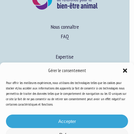
Nous connaître
FAQ
Expertise
S’informer sur le BEA
Gérer le consentement
Se former au BEA
Pour offrir les meilleures expériences, nous utilisons des technologies telles que les cookies pour
stocker et/ou accéder aux informations des appareils. Le fait de consentir à ces technologies nous
permettra de traiter des données telles que le comportement de navigation ou les ID uniques sur
Ressources
ce site. Le fait de ne pas consentir ou de retirer son consentement peut avoir un effet négatif sur
certaines caractéristiques et fonctions.
S’abonner aux actualités
Accepter