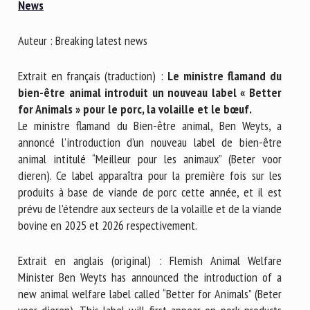
News
Nom *
Auteur : Breaking latest news
Prénom *
Extrait en français (traduction) :
Le ministre flamand du
bien-être animal introduit un nouveau label « Better
for Animals » pour le porc, la volaille et le bœuf.
Organisme *
Le ministre flamand du Bien-être animal, Ben Weyts, a
annoncé l’introduction d’un nouveau label de bien-être
animal intitulé “Meilleur pour les animaux” (Beter voor
E-mail *
dieren). Ce label apparaîtra pour la première fois sur les
produits à base de viande de porc cette année, et il est
prévu de l’étendre aux secteurs de la volaille et de la viande
En soumettant ce formulaire, j'accepte que les
bovine en 2025 et 2026 respectivement.
informations saisies soient utilisées dans le cadre de la
relation avec le CNR BEA. *
Extrait en anglais (original) : Flemish Animal Welfare
Minister Ben Weyts has announced the introduction of a
Les champs suivis de * sont obligatoires
new animal welfare label called “Better for Animals” (Beter