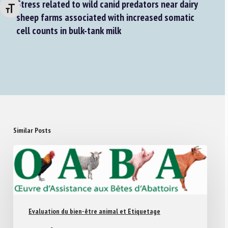
Stress related to wild canid predators near dairy
Changer la taille de la police
sheep farms associated with increased somatic
cell counts in bulk-tank milk
Similar Posts
Evaluation du bien-être animal et Etiquetage