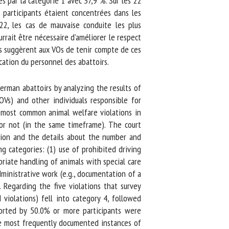
 par la catégorie 1 avec 37,9 %. Sur les 22
participants étaient concentrées dans les
2, les cas de mauvaise conduite les plus
ait être nécessaire d’améliorer le respect
rs suggèrent aux VOs de tenir compte de ces
cation du personnel des abattoirs.
rman abattoirs by analyzing the results of
Vs) and other individuals responsible for
 most common animal welfare violations in
or not (in the same timeframe). The court
ion and the details about the number and
 categories: (1) use of prohibited driving
opriate handling of animals with special care
ministrative work (e.g., documentation of a
 Regarding the five violations that survey
olations) fell into category 4, followed
orted by 50.0% or more participants were
e most frequently documented instances of