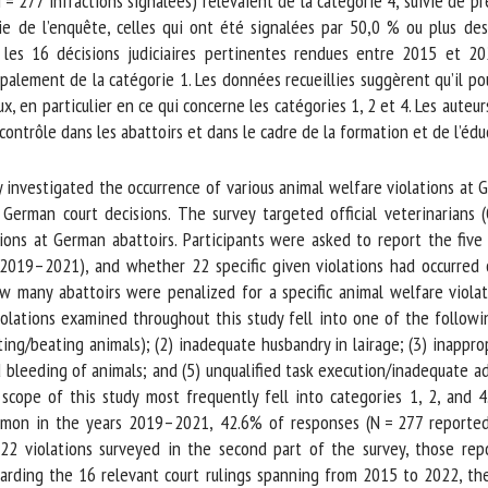
77 infractions signalées) relevaient de la catégorie 4, suivie de près
e de l’enquête, celles qui ont été signalées par 50,0 % ou plus des 
les 16 décisions judiciaires pertinentes rendues entre 2015 et 202
ement de la catégorie 1. Les données recueillies suggèrent qu’il pourr
x, en particulier en ce qui concerne les catégories 1, 2 et 4. Les auteu
contrôle dans les abattoirs et dans le cadre de la formation et de l’édu
investigated the occurrence of various animal welfare violations at Ge
rman court decisions. The survey targeted official veterinarians (O
ons at German abattoirs. Participants were asked to report the five
2019–2021), and whether 22 specific given violations had occurred 
many abattoirs were penalized for a specific animal welfare violat
olations examined throughout this study fell into one of the following
hitting/beating animals); (2) inadequate husbandry in lairage; (3) inappr
 bleeding of animals; and (5) unqualified task execution/inadequate ad
scope of this study most frequently fell into categories 1, 2, and 4.
on in the years 2019–2021, 42.6% of responses (N = 277 reported vi
22 violations surveyed in the second part of the survey, those rep
garding the 16 relevant court rulings spanning from 2015 to 2022, th