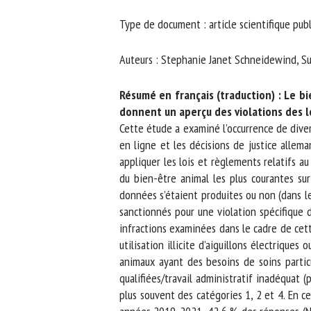
No
Type de document : article scientifique publ
Auteurs : Stephanie Janet Schneidewind, S
Or
*
Résumé en français (traduction) : Le bien
donnent un aperçu des violations des lo
Cette étude a examiné l’occurrence de diver
ut
en ligne et les décisions de justice alleman
appliquer les lois et règlements relatifs au 
Le
du bien-être animal les plus courantes sur 
données s’étaient produites ou non (dans le
sanctionnés pour une violation spécifique d
infractions examinées dans le cadre de cette 
utilisation illicite d’aiguillons électriques
animaux ayant des besoins de soins particu
qualifiées/travail administratif inadéquat (
plus souvent des catégories 1, 2 et 4. En ce 