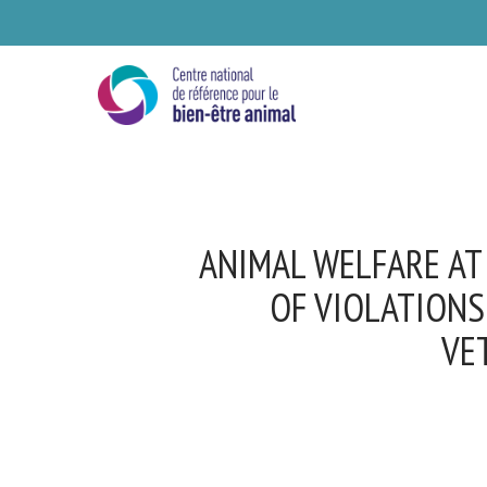
Skip
to
main
content
ANIMAL WELFARE AT
OF VIOLATIONS
VET
Se
Ve