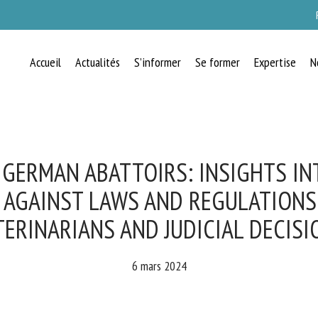
Accueil
Actualités
S’informer
Se former
Expertise
N
RECEVEZ CHAQUE MOIS GRATUITEMEN
LES DERNIÈRES ACTUALITÉS SUR LE
BIEN-ÊTRE ANIMAL
 GERMAN ABATTOIRS: INSIGHTS IN
 AGAINST LAWS AND REGULATIONS 
ERINARIANS AND JUDICIAL DECISI
lect language
6 mars 2024
uillez remplir le formulaire ci-dessous pour vous inscrire à notre newsletter :