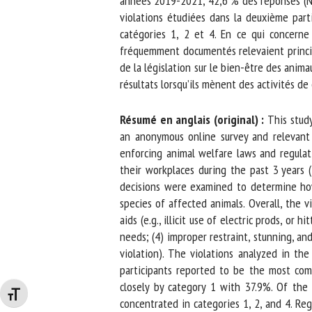
années 2019-2021, 42,6 % des réponses (N = 2
violations étudiées dans la deuxième parti
catégories 1, 2 et 4. En ce qui concerne 
fréquemment documentés relevaient principal
de la législation sur le bien-être des animau
résultats lorsqu’ils mènent des activités de 
Résumé en anglais (original) :
This study 
an anonymous online survey and relevant Ge
enforcing animal welfare laws and regulati
their workplaces during the past 3 years (
decisions were examined to determine how 
species of affected animals. Overall, the vi
aids (e.g., illicit use of electric prods, or 
needs; (4) improper restraint, stunning, and
violation). The violations analyzed in the 
participants reported to be the most comm
closely by category 1 with 37.9%. Of the 
Changer la taille de la police
concentrated in categories 1, 2, and 4. Re