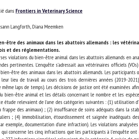
m *
Prénom
ié dans
Frontiers in Veterinary Science
*
usann Langforth, Diana Meemken
ganisme
E-mail *
-être des animaux dans les abattoirs allemands : les vétérinaires
is et des réglementations.
En soumettant ce formulaire, j'accepte que les informations saisies soient
ses violations du bien-être animal dans les abattoirs allemands en ana
ilisées dans le cadre de la relation avec le CNR BEA. *
des pertinentes. L’enquête s’adressait aux vétérinaires officiels (VOs
bien-être des animaux dans les abattoirs allemands. Les participants ont
s champs suivis de * sont obligatoires
leur lieu de travail au cours des trois dernières années (2019-2021), 
 même laps de temps). Les décisions de justice ont été examinées afin
u bien-être animal et les détails concernant le nombre et les espèces
étude relevaient de l’une des catégories suivantes : (1) utilisation d’a
 ou frappe des animaux) ; (2) insuffisance de soins adéquats dans la sta
liers ; (4) immobilisation, étourdissement et saignée inadéquats des
par exemple, documentation d’une infraction). Les violations analysées
qui concerne les cinq infractions que les participants à l’enquête ont d