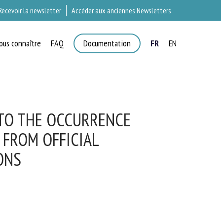
Recevoir la newsletter
Accéder aux anciennes Newsletters
ous connaître
FAQ
Documentation
FR
EN
T
TO THE OCCURRENCE
FROM OFFICIAL
ONS