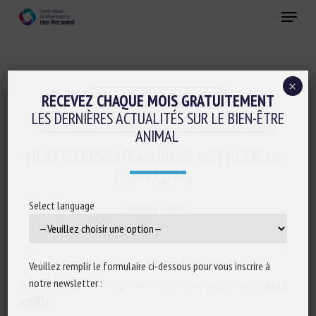
Skip
Menu
to
main
Fermer
content
×
Elevage de précision et IA
RECEVEZ CHAQUE MOIS GRATUITEMENT
LES DERNIÈRES ACTUALITÉS SUR LE BIEN-ÊTRE
Evaluation du bien-être animal et Etiquetage
ANIMAL
HEAT STRESS MEASURING METHODS IN
DAIRY COWS
Select language
13 mars 2024
Veuillez remplir le formulaire ci-dessous pour vous inscrire à
notre newsletter :
Type de document : article scientifique publié dans
Acta
IMEKO