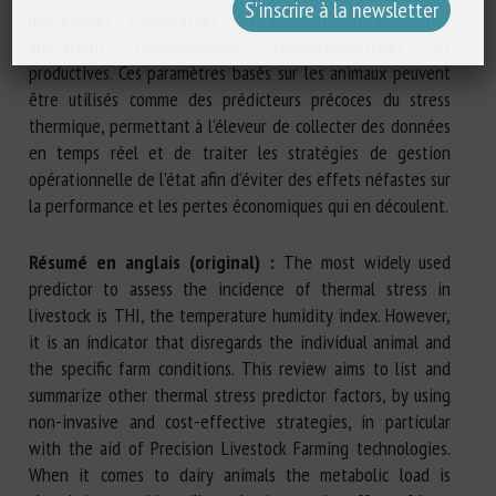
mécanismes d’adaptation qui peuvent entraîner des
altérations physiologiques, comportementales et
productives. Ces paramètres basés sur les animaux peuvent
être utilisés comme des prédicteurs précoces du stress
thermique, permettant à l’éleveur de collecter des données
en temps réel et de traiter les stratégies de gestion
opérationnelle de l’état afin d’éviter des effets néfastes sur
la performance et les pertes économiques qui en découlent.
Résumé en anglais (original) :
The most widely used
predictor to assess the incidence of thermal stress in
livestock is THI, the temperature humidity index. However,
it is an indicator that disregards the individual animal and
the specific farm conditions. This review aims to list and
summarize other thermal stress predictor factors, by using
non-invasive and cost-effective strategies, in particular
with the aid of Precision Livestock Farming technologies.
When it comes to dairy animals the metabolic load is