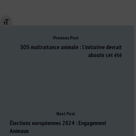
Changer la taille de la police
Previous Post
SOS maltraitance animale : l'initiative devrait
aboutir cet été
Next Post
Élections européennes 2024 : Engagement
Animaux