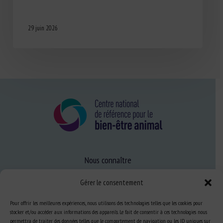
29 juin 2026
Nous connaître
FAQ
Gérer le consentement
Pour offrir les meilleures expériences, nous utilisons des technologies telles que les cookies pour
Expertise
stocker et/ou accéder aux informations des appareils. Le fait de consentir à ces technologies nous
permettra de traiter des données telles que le comportement de navigation ou les ID uniques sur