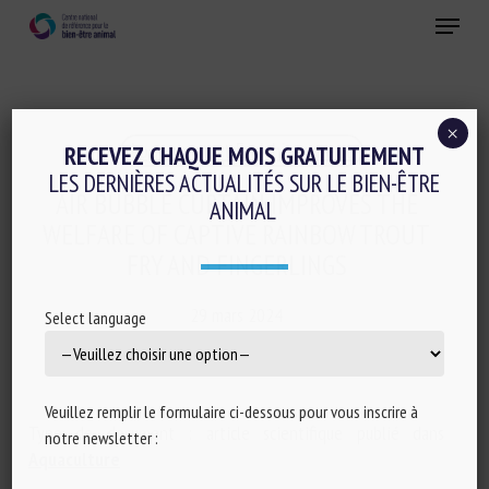
Skip
Menu
to
main
Fermer
content
×
Logement et Enrichissement
RECEVEZ CHAQUE MOIS GRATUITEMENT
LES DERNIÈRES ACTUALITÉS SUR LE BIEN-ÊTRE
AIR BUBBLE CURTAIN IMPROVES THE
ANIMAL
WELFARE OF CAPTIVE RAINBOW TROUT
FRY AND FINGERLINGS
29 mars 2024
Select language
Veuillez remplir le formulaire ci-dessous pour vous inscrire à
Type de document : article scientifique publié dans
notre newsletter :
Aquaculture