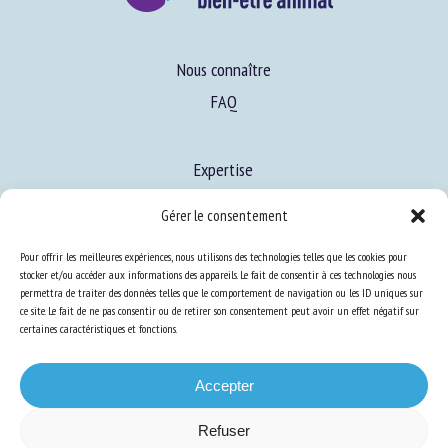
Nous connaître
FAQ
Expertise
S’informer sur le BEA
Gérer le consentement
Se former au BEA
Pour offrir les meilleures expériences, nous utilisons des technologies telles que les cookies pour
stocker et/ou accéder aux informations des appareils. Le fait de consentir à ces technologies nous
permettra de traiter des données telles que le comportement de navigation ou les ID uniques sur
Ressources
ce site. Le fait de ne pas consentir ou de retirer son consentement peut avoir un effet négatif sur
certaines caractéristiques et fonctions.
S’abonner aux actualités
Accepter
Refuser