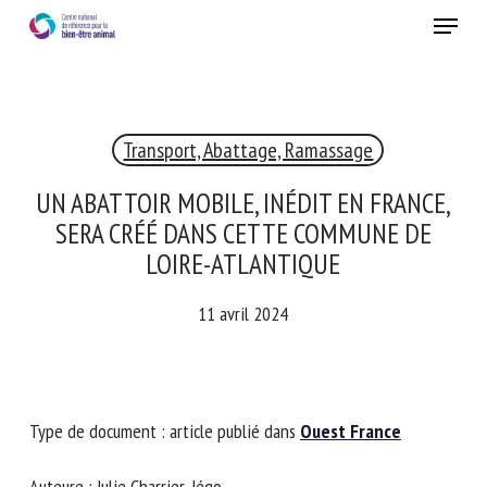
Skip
Menu
to
main
Fermer
content
×
Transport, Abattage, Ramassage
RECEVEZ CHAQUE MOIS GRATUITEMENT
LES DERNIÈRES ACTUALITÉS SUR LE BIEN-ÊTRE
UN ABATTOIR MOBILE, INÉDIT EN
ANIMAL
FRANCE, SERA CRÉÉ DANS CETTE
COMMUNE DE LOIRE-ATLANTIQUE
11 avril 2024
Select language
Veuillez remplir le formulaire ci-dessous pour vous inscrire à
Type de document : article publié dans
Ouest France
notre newsletter :
Auteure : Julie Charrier-Jégo