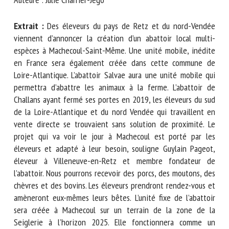
Nom *
Extrait :
Des éleveurs du pays de Retz et du nord-Vendée
viennent d’annoncer la création d’un abattoir local multi-
Prénom *
espèces à Machecoul-Saint-Même. Une unité mobile,
inédite en France sera également créée dans cette
commune de Loire-Atlantique. L’abattoir Salvae aura une
unité mobile qui permettra d’abattre les animaux à la ferme.
Organisme *
L’abattoir de Challans ayant fermé ses portes en 2019, les
éleveurs du sud de la Loire-Atlantique et du nord Vendée
qui travaillent en vente directe se trouvaient sans solution
E-mail *
de proximité. Le projet qui va voir le jour à Machecoul est
porté par les éleveurs et adapté à leur besoin, souligne
Guylain Pageot, éleveur à Villeneuve-en-Retz et membre
En soumettant ce formulaire, j'accepte que les
fondateur de l’abattoir. Nous pourrons recevoir des porcs,
informations saisies soient utilisées dans le cadre de la
des moutons, des chèvres et des bovins. Les éleveurs
relation avec le CNR BEA. *
prendront rendez-vous et amèneront eux-mêmes leurs
Les champs suivis de * sont obligatoires
bêtes. L’unité fixe de l’abattoir sera créée à Machecoul sur un
terrain de la zone de la Seiglerie à l’horizon 2025. Elle