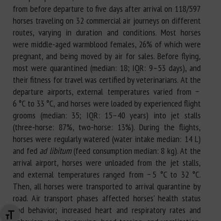
from before departure to five days after arrival on 118/597
horses traveling on 32 commercial air journeys on different
routes, varying in duration and conditions. Most horses
were middle-aged warmblood females, 26% of which were
pregnant, and being moved by air for sales. Before flying,
most were quarantined (median: 18; IQR: 9–53 days), and
their fitness for travel was certified by veterinarians. At the
departure airports, external temperatures varied from −
6 °C to 33 °C, and horses were loaded by experienced flight
grooms (median: 35; IQR: 15–40 years) into jet stalls
(three-horse: 87%, two-horse: 13%). During the flights,
horses were regularly watered (water intake median: 14 L)
and fed
ad libitum
(feed consumption median: 8 kg). At the
arrival airport, horses were unloaded from the jet stalls,
and external temperatures ranged from − 5 °C to 32 °C.
Then, all horses were transported to arrival quarantine by
road. Air transport phases affected horses’ health status
and behavior; increased heart and respiratory rates and
Changer la taille de la police