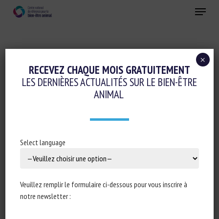
Skip
Menu
to
main
Fermer
content
×
Transport, Abattage, Ramassage
RECEVEZ CHAQUE MOIS GRATUITEMENT
LES DERNIÈRES ACTUALITÉS SUR LE BIEN-ÊTRE
ANALYSIS OF CURRENT METHODS AND
ANIMAL
WELFARE CONCERNS IN THE TRANSPORT
OF 118 HORSES BY COMMERCIAL AIR
CARGO COMPANIES
Select language
26 avril 2024
Veuillez remplir le formulaire ci-dessous pour vous inscrire à
notre newsletter :
Type de document : Article scientifique publié dans
BMC