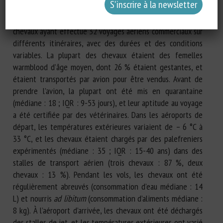
de bien-être. Des données ont été recueillies avant le
départ et jusqu’à cinq jours après l’arrivée sur 118/597
chevaux ayant effectué 32 voyages aériens commerciaux sur
différents itinéraires, avec des durées et des conditions
variables. La plupart des chevaux étaient des femelles
warmblood d’âge moyen, dont 26 % étaient gestantes, et
étaient transportés par avion pour être vendus. Avant de
prendre l’avion, la plupart ont été mis en quarantaine
(médiane : 18 ; IQR : 9-53 jours), et leur aptitude au voyage
a été certifiée par des vétérinaires. Dans les aéroports de
départ, les températures extérieures variaient de – 6 °C à
33 °C, et les chevaux étaient chargés par des palefreniers
expérimentés (médiane : 35 ; IQR : 15-40 ans) dans des
stalles de transport aérien (trois chevaux : 87 %, deux
chevaux : 13 %). Pendant les vols, les chevaux ont été
régulièrement abreuvés (consommation d’eau médiane : 14
L) et nourris
ad libitum
(consommation d’aliments médiane :
8 kg). À l’aéroport d’arrivée, les chevaux ont été déchargés
des stalles de jet, et les températures extérieures ont varié