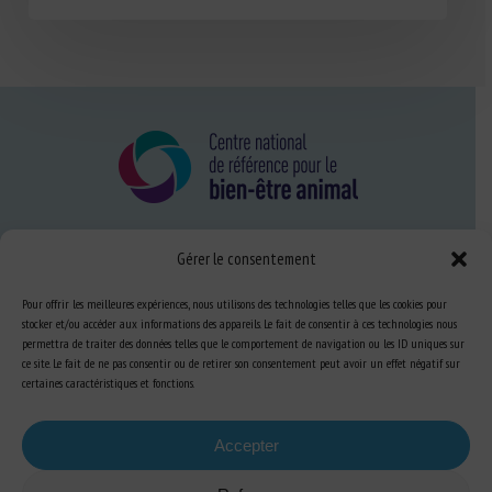
Gérer le consentement
Nous connaître
FAQ
Pour offrir les meilleures expériences, nous utilisons des technologies telles que les cookies pour
stocker et/ou accéder aux informations des appareils. Le fait de consentir à ces technologies nous
permettra de traiter des données telles que le comportement de navigation ou les ID uniques sur
ce site. Le fait de ne pas consentir ou de retirer son consentement peut avoir un effet négatif sur
Expertise
certaines caractéristiques et fonctions.
S’informer sur le BEA
Se former au BEA
Accepter