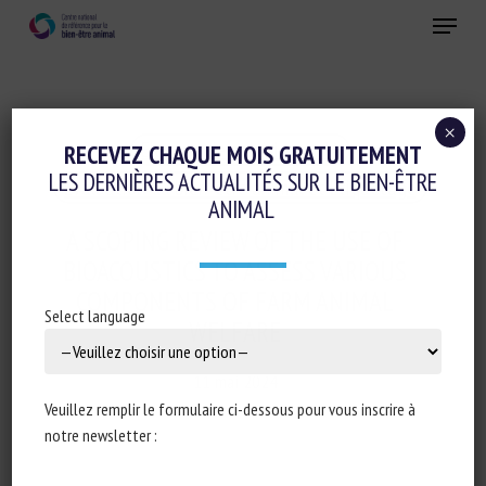
Skip
Menu
to
main
Fermer
content
×
Elevage de précision et IA
RECEVEZ CHAQUE MOIS GRATUITEMENT
LES DERNIÈRES ACTUALITÉS SUR LE BIEN-ÊTRE
Evaluation du bien-être animal et Etiquetage
ANIMAL
A SCOPING REVIEW OF THE USE OF
BIOACOUSTICS TO ASSESS VARIOUS
COMPONENTS OF FARM ANIMAL
Select language
WELFARE
11 mai 2024
Veuillez remplir le formulaire ci-dessous pour vous inscrire à
notre newsletter :