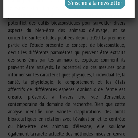
learning. Pourtant, les applications de ces méthodes dans
l’élevage restent limitées et leur potentiel n’est peut-être
pas pleinement reconnu. Cette étude vise à présenter le
potentiel des outils bioacoustiques pour surveiller divers
aspects du bien-être des animaux d’élevage, et se
concentre sur les études publiées depuis 2010. La première
partie de l’étude présente le concept de bioacoustique,
décrit les différents paramètres qui peuvent être extraits
des sons émis par les animaux et explique comment ils
peuvent être analysés. Le potentiel de ces mesures pour
informer sur les caractéristiques physiques, l’individualité, la
santé, la physiologie, le comportement et les états
affectifs de différentes espèces d’animaux de ferme est
ensuite présenté, à travers une vue d’ensemble
contemporaine du domaine de recherche. Bien que cette
analyse identifie une variété d’applications des outils
bioacoustiques en relation avec l’évaluation et le contrôle
du bien-être des animaux d’élevage, elle souligne
également la rareté actuelle des méthodes mises en œuvre