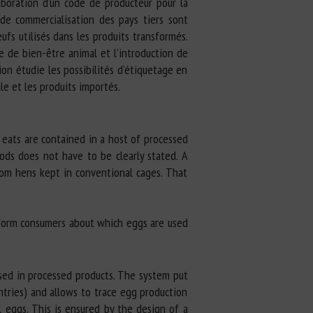
aboration d’un code de producteur pour la
s de commercialisation des pays tiers sont
fs utilisés dans les produits transformés.
e de bien-être animal et l’introduction de
ion étudie les possibilités d’étiquetage en
le et les produits importés.
 eats are contained in a host of processed
ds does not have to be clearly stated. A
rom hens kept in conventional cages. That
inform consumers about which eggs are used
sed in processed products. The system put
ntries) and allows to trace egg production
 eggs. This is ensured by the design of a