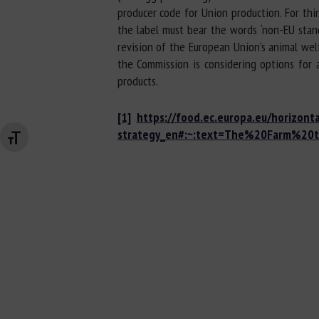
producer code for Union production. For thi
the label must bear the words ‘non-EU stan
revision of the European Union’s animal wel
the Commission is considering options for 
products.
[1]
https://food.ec.europa.eu/horizonta
strategy_en#:~:text=The%20Farm%2
Changer la taille de la police