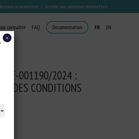
Recevoir la newsletter
Accéder aux anciennes Newsletters
ous connaître
FAQ
Documentation
FR
EN
×
T
N E-001190/2024 :
S – DES CONDITIONS