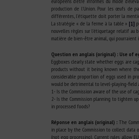
européens d’être informés du mode d’élevage
production de l’Union. Pour les œufs de pay
différentes, l’étiquette doit porter la ment
La stratégie « de la ferme à la table »
[1]
pr
nouvelles règles sur l’étiquetage relatif au 
matière de bien-être animal, qui pourraient 
Question en anglais (original) : Use of e
Eggboxes clearly state whether eggs are cag
products without it being known where the
considerable proportion of eggs used in pro
would be detrimental to level-playing-field
1- Is the Commission aware of the use of cage
2- Is the Commission planning to tighten up
in processed foods?
Réponse en anglais (original) :
The Commi
in place by the Commission to collect data 
(not egg processing). Current rules allow 