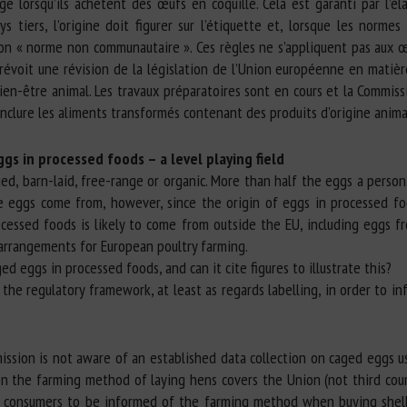
 lorsqu’ils achètent des œufs en coquille. Cela est garanti par l’él
s tiers, l’origine doit figurer sur l’étiquette et, lorsque les norme
ion « norme non communautaire ». Ces règles ne s’appliquent pas aux œu
évoit une révision de la législation de l’Union européenne en matièr
bien-être animal. Les travaux préparatoires sont en cours et la Commiss
inclure les aliments transformés contenant des produits d’origine anima
ggs in processed foods – a level playing field
ed, barn-laid, free-range or organic. More than half the eggs a person
 eggs come from, however, since the origin of eggs in processed foo
cessed foods is likely to come from outside the EU, including eggs f
 arrangements for European poultry farming.
d eggs in processed foods, and can it cite figures to illustrate this?
 the regulatory framework, at least as regards labelling, in order to 
ssion is not aware of an established data collection on caged eggs u
on the farming method of laying hens covers the Union (not third cou
EU consumers to be informed of the farming method when buying shell