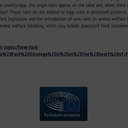
rd country eggs, the origin must appear on the label and, when third 
dard’. Those rules do not extend to eggs used in processed products
fare legislation and the introduction of new rules on animal welfare l
animal welfare labelling, which may include processed food containi
l-topics/farm-fork-
0to%20Fork%20Strategy%20is%20at%20the%20heart%20of,i