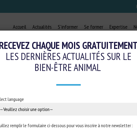
Accueil
Actualités
S’informer
Se former
Expertise
N
RECEVEZ CHAQUE MOIS GRATUITEMEN
LES DERNIÈRES ACTUALITÉS SUR LE
BIEN-ÊTRE ANIMAL
N : RÉPONSE ÉCRITE À LA QUESTIO
 DANS LES ALIMENTS TRANSFORMÉ
ÉGALES POUR TOUS
lect language
3 juin 2024
uillez remplir le formulaire ci-dessous pour vous inscrire à notre newsletter :