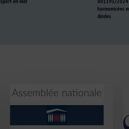
nsport en mer
001193/2024 : 
harmonisées en
dindes