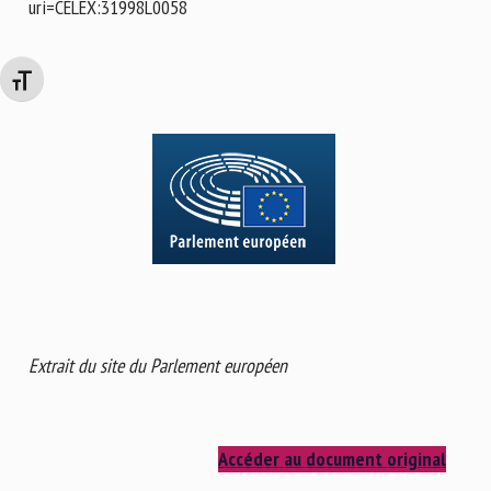
uri=CELEX:31998L0058
Changer la taille de la police
Extrait du site du Parlement européen
Accéder au document original