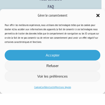
FAQ
Gérer le consentement
Expertise
Pour offrir les meilleures expériences, nous utilisons des technologies telles que les cookies pour
S’informer sur le BEA
stocker et/ou accéder aux informations des appareils. Le fait de consentir à ces technologies nous
permettra de traiter des données telles que le comportement de navigation ou les ID uniques sur
Se former au BEA
ce site. Le fait de ne pas consentir ou de retirer son consentement peut avoir un effet négatif sur
certaines caractéristiques et fonctions.
Ressources
Accepter
S’abonner aux actualités
Refuser
Voir les préférences
Cookies
Confidentialité
Mentions légales
Plan du site
-
Mentions Légales
-
Confidentialité
-
Cookies
-
Accessibilité
-
Conception et réalisation
Numéria Communication