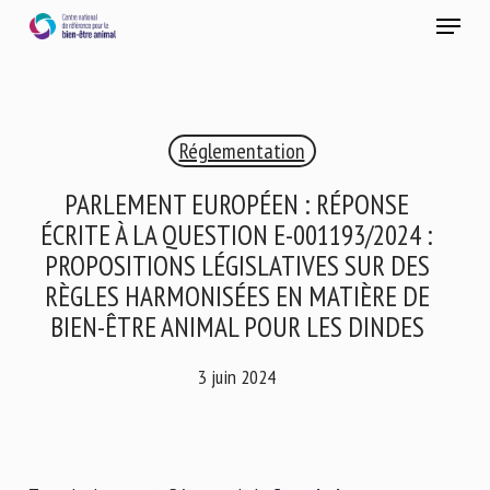
Skip
Menu
to
main
Fermer
content
×
Réglementation
RECEVEZ CHAQUE MOIS GRATUITEMENT
LES DERNIÈRES ACTUALITÉS SUR LE BIEN-ÊTRE
PARLEMENT EUROPÉEN : RÉPONSE
ANIMAL
ÉCRITE À LA QUESTION E-001193/2024 :
PROPOSITIONS LÉGISLATIVES SUR DES
RÈGLES HARMONISÉES EN MATIÈRE DE
Select language
BIEN-ÊTRE ANIMAL POUR LES DINDES
3 juin 2024
Veuillez remplir le formulaire ci-dessous pour vous inscrire à
notre newsletter :