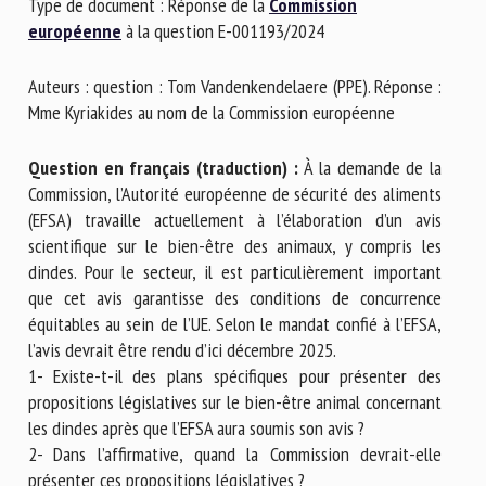
Type de document : Réponse de la
Commission
Nom *
européenne
à la question E-001193/2024
Auteurs : question : Tom Vandenkendelaere (PPE). Réponse :
Prénom *
Mme Kyriakides au nom de la Commission européenne
Question en français (traduction) :
À la demande de la
Organisme *
Commission, l’Autorité européenne de sécurité des aliments
(EFSA) travaille actuellement à l’élaboration d’un avis
scientifique sur le bien-être des animaux, y compris les
dindes. Pour le secteur, il est particulièrement important
E-mail *
que cet avis garantisse des conditions de concurrence
équitables au sein de l’UE. Selon le mandat confié à l’EFSA,
En soumettant ce formulaire, j'accepte que les
l’avis devrait être rendu d’ici décembre 2025.
informations saisies soient utilisées dans le cadre de la
1- Existe-t-il des plans spécifiques pour présenter des
relation avec le CNR BEA. *
propositions législatives sur le bien-être animal concernant
les dindes après que l’EFSA aura soumis son avis ?
Les champs suivis de * sont obligatoires
2- Dans l’affirmative, quand la Commission devrait-elle
présenter ces propositions législatives ?