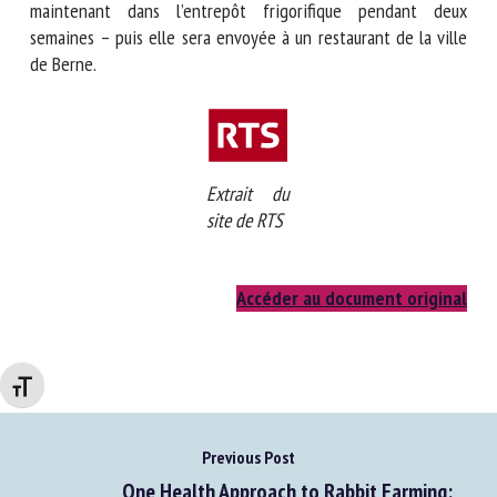
n’est pas trop », dit Irene Heinrich. Mais c’est suffisant : le
vétérinaire arrête l’horloge à 1 heure, 22 minutes et 57
secondes. La viande mûrit maintenant dans l’entrepôt
frigorifique pendant deux semaines – puis elle sera
envoyée à un restaurant de la ville de Berne.
Extrait du
site de RTS
Accéder au document original
Changer la taille de la police