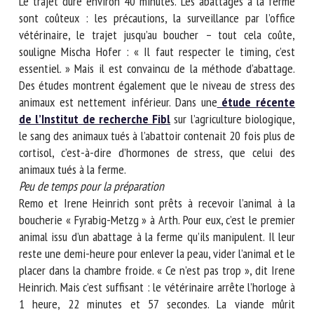
longe le Rigi.
Moins de stress pour les animaux
Le trajet dure environ 40 minutes. Les abattages à la ferme
sont coûteux : les précautions, la surveillance par l’office
vétérinaire, le trajet jusqu’au boucher – tout cela coûte,
souligne Mischa Hofer : « Il faut respecter le timing, c’est
essentiel. » Mais il est convaincu de la méthode d’abattage.
Des études montrent également que le niveau de stress des
animaux est nettement inférieur. Dans une
étude récente
de l’Institut de recherche Fibl
sur l’agriculture
biologique, le sang des animaux tués à l’abattoir contenait
20 fois plus de cortisol, c’est-à-dire d’hormones de stress,
que celui des animaux tués à la ferme.
Peu de temps pour la préparation
Remo et Irene Heinrich sont prêts à recevoir l’animal à la
boucherie « Fyrabig-Metzg » à Arth. Pour eux, c’est le
premier animal issu d’un abattage à la ferme qu’ils
manipulent. Il leur reste une demi-heure pour enlever la
peau, vider l’animal et le placer dans la chambre froide. « Ce