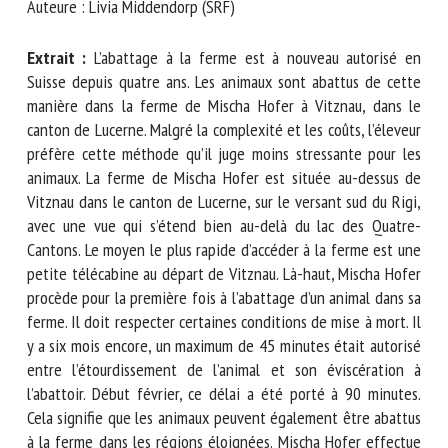
Auteure : Livia Middendorp (SRF)
Nom *
Extrait :
L’abattage à la ferme est à nouveau autorisé en
Suisse depuis quatre ans. Les animaux sont abattus de cette
Prénom *
manière dans la ferme de Mischa Hofer à Vitznau, dans le
canton de Lucerne. Malgré la complexité et les coûts,
l’éleveur préfère cette méthode qu’il juge moins stressante
Organisme *
pour les animaux. La ferme de Mischa Hofer est située au-
dessus de Vitznau dans le canton de Lucerne, sur le versant
sud du Rigi, avec une vue qui s’étend bien au-delà du lac des
Quatre-Cantons. Le moyen le plus rapide d’accéder à la
E-mail *
ferme est une petite télécabine au départ de Vitznau. Là-
haut, Mischa Hofer procède pour la première fois à
En soumettant ce formulaire, j'accepte que les
l’abattage d’un animal dans sa ferme. Il doit respecter
informations saisies soient utilisées dans le cadre de la
certaines conditions de mise à mort. Il y a six mois encore,
relation avec le CNR BEA. *
un maximum de 45 minutes était autorisé entre
l’étourdissement de l’animal et son éviscération à l’abattoir.
Les champs suivis de * sont obligatoires
Début février, ce délai a été porté à 90 minutes. Cela
signifie que les animaux peuvent également être abattus à