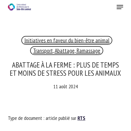
Skip
Menu
to
main
Fermer
content
×
Initiatives en faveur du bien-être animal
RECEVEZ CHAQUE MOIS GRATUITEMENT
LES DERNIÈRES ACTUALITÉS SUR LE BIEN-ÊTRE
Transport, Abattage, Ramassage
ANIMAL
ABATTAGE À LA FERME : PLUS DE TEMPS
ET MOINS DE STRESS POUR LES ANIMAUX
Select language
11 août 2024
Veuillez remplir le formulaire ci-dessous pour vous inscrire à
notre newsletter :
Type de document : article publié sur
RTS