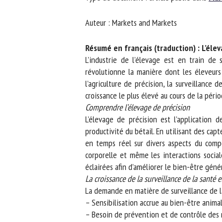
No
Auteur : Markets and Markets
Résumé en français (traduction) : L’élev
Or
L’industrie de l’élevage est en train de 
*
révolutionne la manière dont les éleveurs 
l’agriculture de précision, la surveillance
croissance le plus élevé au cours de la périod
ut
Comprendre l’élevage de précision
L’élevage de précision est l’application d
Le
productivité du bétail. En utilisant des capt
en temps réel sur divers aspects du compo
corporelle et même les interactions social
éclairées afin d’améliorer le bien-être génér
La croissance de la surveillance de la santé 
La demande en matière de surveillance de la 
– Sensibilisation accrue au bien-être animal 
– Besoin de prévention et de contrôle des m