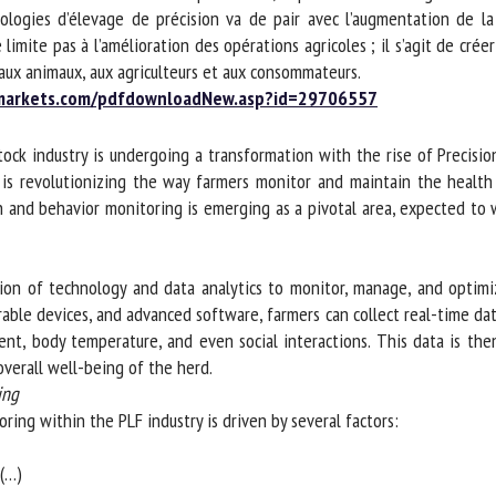
ologies d’élevage de précision va de pair avec l’augmentation de la
imite pas à l’amélioration des opérations agricoles ; il s’agit de crée
 aux animaux, aux agriculteurs et aux consommateurs.
arkets.com/pdfdownloadNew.asp?id=29706557
ock industry is undergoing a transformation with the rise of Precision
s revolutionizing the way farmers monitor and maintain the health 
th and behavior monitoring is emerging as a pivotal area, expected to 
ion of technology and data analytics to monitor, manage, and optimiz
rable devices, and advanced software, farmers can collect real-time dat
t, body temperature, and even social interactions. This data is then
erall well-being of the herd.
ng
g within the PLF industry is driven by several factors:
…)