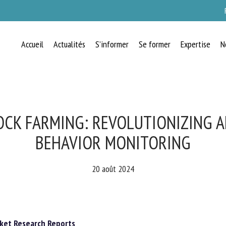
Accueil
Actualités
S’informer
Se former
Expertise
N
RECEVEZ CHAQUE MOIS GRATUITEMEN
LES DERNIÈRES ACTUALITÉS SUR LE
BIEN-ÊTRE ANIMAL
OCK FARMING: REVOLUTIONIZING A
BEHAVIOR MONITORING
lect language
20 août 2024
uillez remplir le formulaire ci-dessous pour vous inscrire à notre newsletter :
et Research Reports