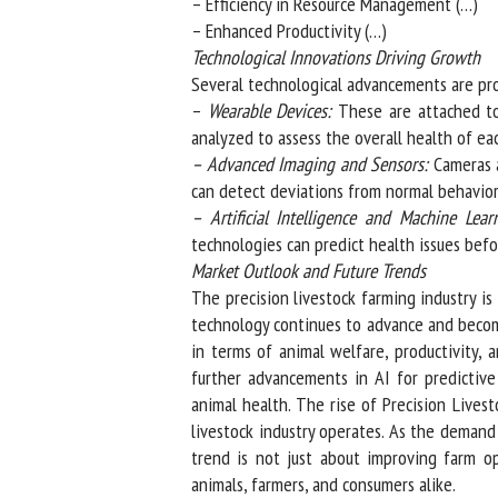
– Efficiency in Resource Management (…)
– Enhanced Productivity (…)
Technological Innovations Driving Growth
Several technological advancements are prop
–
Wearable Devices:
These are attached to a
analyzed to assess the overall health of eac
– Advanced Imaging and Sensors:
Cameras an
can detect deviations from normal behavior,
– Artificial Intelligence and Machine Lear
technologies can predict health issues befo
Market Outlook and Future Trends
The precision livestock farming industry is
technology continues to advance and become 
in terms of animal welfare, productivity, an
further advancements in AI for predictive 
animal health. The rise of Precision Livesto
livestock industry operates. As the demand f
trend is not just about improving farm op
animals, farmers, and consumers alike.