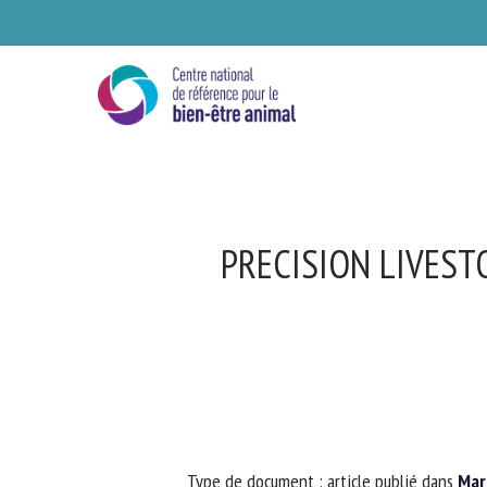
Skip
to
main
content
PRECISION LIVEST
Se
Ve
Type de document : article publié dans
Mark