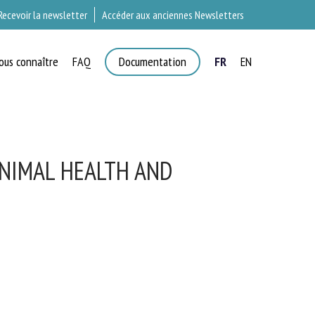
Recevoir la newsletter
Accéder aux anciennes Newsletters
ous connaître
FAQ
Documentation
FR
EN
T
NIMAL HEALTH AND