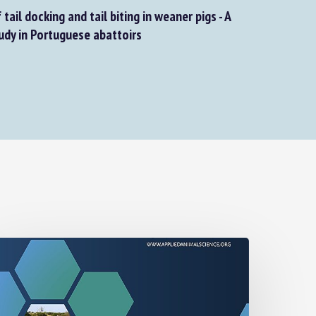
ail docking and tail biting in weaner pigs - A
udy in Portuguese abattoirs