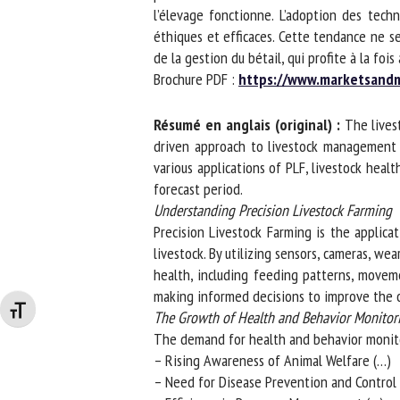
l’élevage fonctionne. L’adoption des techn
éthiques et efficaces. Cette tendance ne se l
de la gestion du bétail, qui profite à la fois
Brochure PDF :
https://www.marketsandm
Résumé en anglais (original) :
The livest
driven approach to livestock management i
various applications of PLF, livestock heal
forecast period.
Understanding Precision Livestock Farming
Precision Livestock Farming is the applicat
livestock. By utilizing sensors, cameras, wea
health, including feeding patterns, movemen
making informed decisions to improve the ov
Changer la taille de la police
The Growth of Health and Behavior Monitori
The demand for health and behavior monitorin
– Rising Awareness of Animal Welfare (…)
– Need for Disease Prevention and Control (