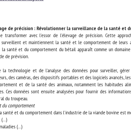
m *
Prénom
*
age de précision : Révolutionner la surveillance de la santé et
ganisme
E-mail *
se transformer avec l’essor de l’élevage de précision. Cette approc
surveillent et maintiennent la santé et le comportement de leurs an
 de la santé et du comportement du bétail apparaît comme un domaine e
En soumettant ce formulaire, j'accepte que les informations saisies soient
e de prévision.
ilisées dans le cadre de la relation avec le CNR BEA. *
e la technologie et de l’analyse des données pour surveiller, gérer 
s champs suivis de * sont obligatoires
eurs, des caméras, des dispositifs portables et des logiciels avancés, le
rtement et de la santé des animaux, notamment les habitudes alime
es. Ces données sont ensuite analysées pour fournir des information
al du troupeau.
et du comportement
santé et du comportement dans l’industrie de la viande bovine est moti
(…)
aladies (…)