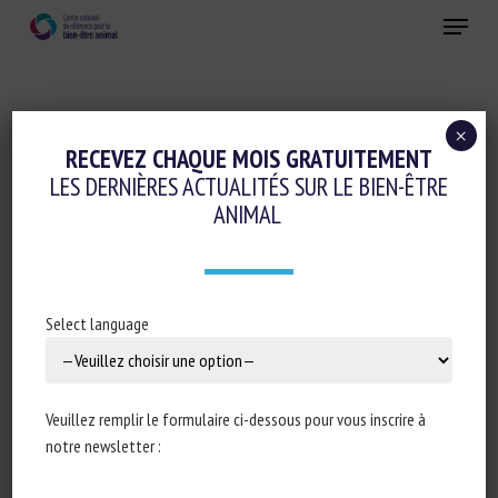
Skip
Menu
to
main
Fermer
content
×
Cognition-émotions
RECEVEZ CHAQUE MOIS GRATUITEMENT
LES DERNIÈRES ACTUALITÉS SUR LE BIEN-ÊTRE
ANATOMICAL AND FUNCTIONAL BASIS OF
ANIMAL
FACIAL EXPRESSIONS AND THEIR
RELATIONSHIP WITH EMOTIONS IN
HORSES
Select language
1 octobre 2024
Veuillez remplir le formulaire ci-dessous pour vous inscrire à
notre newsletter :
Type de document : synthèse scientifique publiée dans