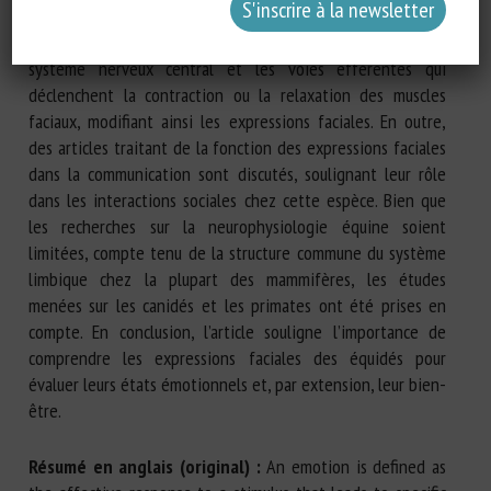
mesurables chez les chevaux, en décrivant les composants
anatomiques impliqués dans la perception au niveau du
système nerveux central et les voies efférentes qui
déclenchent la contraction ou la relaxation des muscles
faciaux, modifiant ainsi les expressions faciales. En outre,
des articles traitant de la fonction des expressions faciales
dans la communication sont discutés, soulignant leur rôle
dans les interactions sociales chez cette espèce. Bien que
les recherches sur la neurophysiologie équine soient
limitées, compte tenu de la structure commune du système
limbique chez la plupart des mammifères, les études
menées sur les canidés et les primates ont été prises en
compte. En conclusion, l’article souligne l’importance de
comprendre les expressions faciales des équidés pour
évaluer leurs états émotionnels et, par extension, leur bien-
être.
Résumé en anglais (original) :
An emotion is defined as