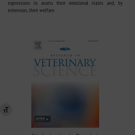
expressions to assess their emotional states and, by
extension, their welfare.
Changer la taille de la police