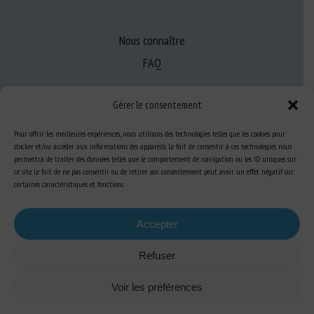
Nous connaître
FAQ
Gérer le consentement
Expertise
S’informer sur le BEA
Pour offrir les meilleures expériences, nous utilisons des technologies telles que les cookies pour
stocker et/ou accéder aux informations des appareils. Le fait de consentir à ces technologies nous
Se former au BEA
permettra de traiter des données telles que le comportement de navigation ou les ID uniques sur
ce site. Le fait de ne pas consentir ou de retirer son consentement peut avoir un effet négatif sur
certaines caractéristiques et fonctions.
Ressources
Accepter
S’abonner aux actualités
Refuser
Voir les préférences