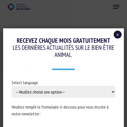
Skip
Menu
to
main
Fermer
content
×
Cognition-émotions
RECEVEZ CHAQUE MOIS GRATUITEMENT
LES DERNIÈRES ACTUALITÉS SUR LE BIEN-ÊTRE
Conduite d'élevage et relations humain-animal
ANIMAL
ON YOUR TERMS OR MINE: PIGS’
RESPONSE TO IMPOSED GENTLE TACTILE
CONTACT VS. FREE FORM INTERACTION
Select language
WITH A FAMILIAR HUMAN
24 octobre 2024
Veuillez remplir le formulaire ci-dessous pour vous inscrire à
notre newsletter :