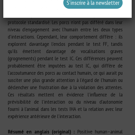
porc pouvait volontairement s’approcher et interagir comme
il le ferait normalement, et « imposed contact (IC) » où
l’humain imposait un contact tactile au porc selon un
protocole standardisé. Les porcs n’ont pas différé dans leur
niveau d’engagement avec l’humain entre les deux types
d’interactions. Cependant, leur comportement diffère : ils
explorent davantage l’enclos pendant le test FF, tandis
qu’ils émettent davantage de vocalisations graves
(grognements) pendant le test IC. Ces différences peuvent
probablement être imputées au test IC, qui diffère de
l’accoutumance des porcs au contact humain, ce qui aurait pu
susciter une plus grande attention à l’égard de l’humain ou
déclencher une frustration due à la violation des attentes.
Ces résultats mettent en évidence l’influence de la
prévisibilité de l’interaction ou du niveau d’autonomie
fourni à l’animal dans les tests IHA et la relation avec leur
expérience antérieure de l’interaction.
Résumé en anglais (original) :
Positive human–animal