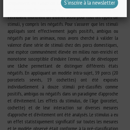
uniquement, en raison de l’anhédonie, un symptôme clé de
la dépression. En revanche, on suppose que les animaux qui
s’ennuient montrent un intérêt accru pour tous les types de
stimuli, y compris les négatifs. Pour s’assurer que les stimuli
appliqués sont effectivement jugés positifs, ambigus ou
négatifs par les animaux, nous avons cherché à valider la
valence d’une série de stimuli chez des porcs domestiques,
une espèce communément élevée en milieu non-enrichi et
monotone susceptible d’induire l’ennui, afin de développer
une tâche permettant de distinguer différents états
négatifs. En appliquant un modèle intra-sujet, 39 porcs (20
porcelets sevrés, 19 cochettes) ont été exposés
individuellement à douze stimuli pré-classifiés comme
positifs, ambigus ou négatifs dans un paradigme d’approche
et d’évitement. Les effets du stimulus, de l’âge (porcelet,
cochette) et de leur interaction sur diverses mesures
d’approche et d’évitement ont été analysés. Le stimulus a eu
un effet statistiquement significatif sur toutes les mesures
et le modèle observé était conforme à la pré-classification