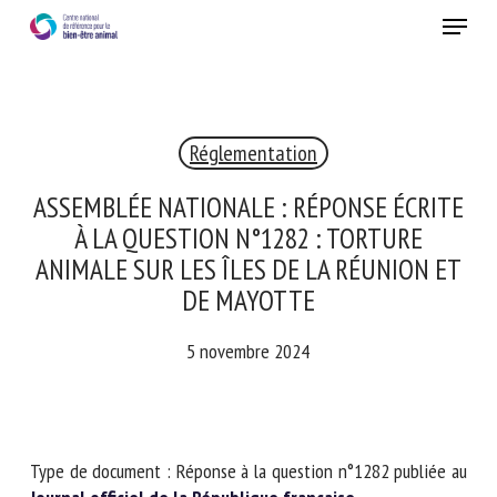
Skip
Menu
to
main
Fermer
content
×
Réglementation
RECEVEZ CHAQUE MOIS GRATUITEMENT
LES DERNIÈRES ACTUALITÉS SUR LE BIEN-ÊTRE
ASSEMBLÉE NATIONALE : RÉPONSE
ANIMAL
ÉCRITE À LA QUESTION N°1282 :
TORTURE ANIMALE SUR LES ÎLES DE LA
RÉUNION ET DE MAYOTTE
Select language
5 novembre 2024
Veuillez remplir le formulaire ci-dessous pour vous inscrire à
notre newsletter :
Type de document : Réponse à la question n°1282 publiée