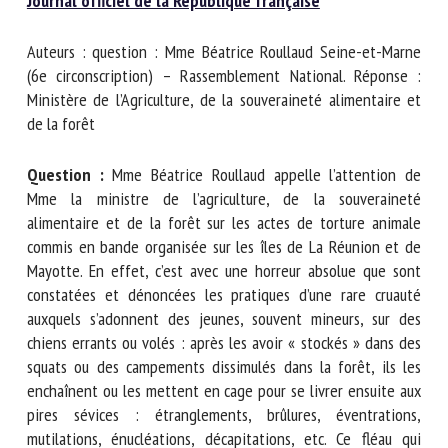
au
Journal officiel de la République française
Nom *
Auteurs : question : Mme Béatrice Roullaud Seine-et-Marne
(6e circonscription) – Rassemblement National. Réponse :
Prénom *
Ministère de l’Agriculture, de la souveraineté alimentaire et
de la forêt
Organisme *
Question :
Mme Béatrice Roullaud appelle l’attention de
Mme la ministre de l’agriculture, de la souveraineté
alimentaire et de la forêt sur les actes de torture animale
commis en bande organisée sur les îles de La Réunion et de
E-mail *
Mayotte. En effet, c’est avec une horreur absolue que sont
constatées et dénoncées les pratiques d’une rare cruauté
En soumettant ce formulaire, j'accepte que les
auxquels s’adonnent des jeunes, souvent mineurs, sur des
informations saisies soient utilisées dans le cadre de la
chiens errants ou volés : après les avoir « stockés » dans des
relation avec le CNR BEA. *
squats ou des campements dissimulés dans la forêt, ils les
enchaînent ou les mettent en cage pour se livrer ensuite
Les champs suivis de * sont obligatoires
aux pires sévices : étranglements, brûlures, éventrations,
mutilations, énucléations, décapitations, etc. Ce fléau qui