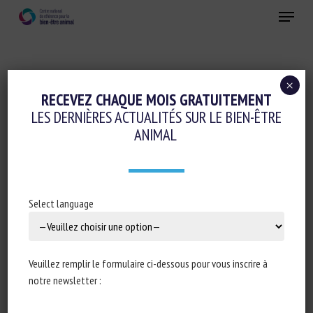
Skip
Menu
to
main
Fermer
content
×
Réglementation
RECEVEZ CHAQUE MOIS GRATUITEMENT
LES DERNIÈRES ACTUALITÉS SUR LE BIEN-ÊTRE
ASSEMBLÉE NATIONALE : RÉPONSE
ANIMAL
ÉCRITE À LA QUESTION N°1076 : GESTION
DES ANIMAUX ERRANTS EN FRANCE
MÉTROPOLITAINE ET EN OUTRE-MER
Select language
19 novembre 2024
Veuillez remplir le formulaire ci-dessous pour vous inscrire à
notre newsletter :
Type de document : Réponse à la question n°1076 publiée