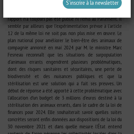
millions d’euros en 2023), a alerté Mme la députée sur le
fait que près de 3 ans après la promulgation de cette loi, ce
rapport n’a toujours pas été publié ni remis au Parlement. Il
semble par ailleurs que l’expérimentation prévue à l’article
12 de la même loi ne soit pas non plus mise en œuvre. Le
plan national pour améliorer le bien-être des animaux de
compagnie annoncé en mai 2024 par M. le ministre Marc
Fesneau reconnaît que les situations de surpopulation
d’animaux errants engendrent plusieurs problématiques,
dont des risques sanitaires et sécuritaires, une perte de
biodiversité et des nuisances publiques et que la
stérilisation est une solution qui a fait ses preuves. Un
début de réponse a été apporté à cette problématique avec
l’allocation d’un budget de 3 millions d’euros destiné à la
stérilisation des animaux errants, dans le cadre de la loi de
finances pour 2024. Elle souhaiterait savoir quelles suites
concrètes seront enfin données aux dispositions de la loi du
30 novembre 2021 et dans quelle mesure l’État entend
soutenir de façon pérenne les collectivités locales dans la