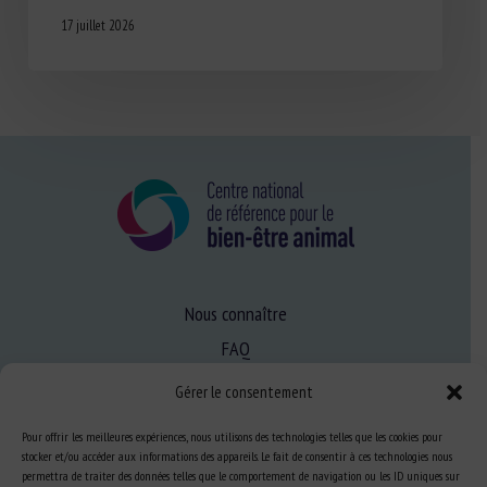
17 juillet 2026
Nous connaître
FAQ
Gérer le consentement
Expertise
Pour offrir les meilleures expériences, nous utilisons des technologies telles que les cookies pour
S’informer sur le BEA
stocker et/ou accéder aux informations des appareils. Le fait de consentir à ces technologies nous
permettra de traiter des données telles que le comportement de navigation ou les ID uniques sur