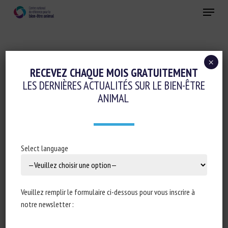
Skip
Menu
to
main
Fermer
content
×
Réglementation
RECEVEZ CHAQUE MOIS GRATUITEMENT
LES DERNIÈRES ACTUALITÉS SUR LE BIEN-ÊTRE
OLIVÉR VÁRHELYI – EUROPEAN
ANIMAL
COMMISSION
3 décembre 2024
Select language
Type de document : article publié par la
Commission
Veuillez remplir le formulaire ci-dessous pour vous inscrire à
européenne
notre newsletter :
Auteur : Commission européenne