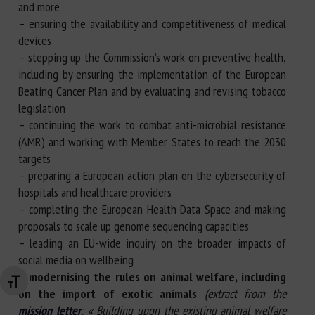
and more
– ensuring the availability and competitiveness of medical
devices
– stepping up the Commission’s work on preventive health,
including by ensuring the implementation of the European
Beating Cancer Plan and by evaluating and revising tobacco
legislation
– continuing the work to combat anti-microbial resistance
(AMR) and working with Member States to reach the 2030
targets
– preparing a European action plan on the cybersecurity of
hospitals and healthcare providers
– completing the European Health Data Space and making
proposals to scale up genome sequencing capacities
– leading an EU-wide inquiry on the broader impacts of
social media on wellbeing
–
modernising the rules on animal welfare, including
Changer la taille de la police
on the import of exotic animals
(extract from the
mission letter
: « Building upon the existing animal welfare