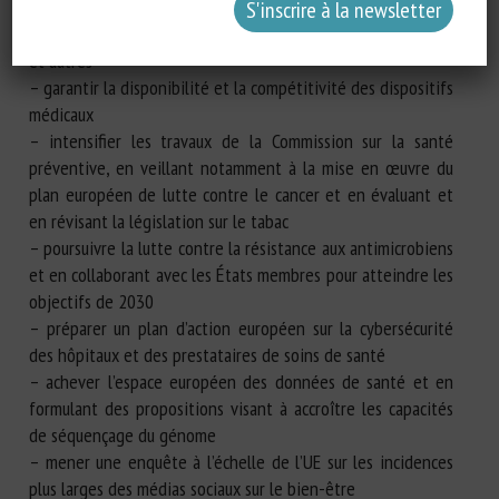
biotechnologie afin de stimuler l’innovation en matière
d’évaluation des technologies de la santé, d’essais cliniques
et autres
– garantir la disponibilité et la compétitivité des dispositifs
médicaux
– intensifier les travaux de la Commission sur la santé
préventive, en veillant notamment à la mise en œuvre du
plan européen de lutte contre le cancer et en évaluant et
en révisant la législation sur le tabac
– poursuivre la lutte contre la résistance aux antimicrobiens
et en collaborant avec les États membres pour atteindre les
objectifs de 2030
– préparer un plan d’action européen sur la cybersécurité
des hôpitaux et des prestataires de soins de santé
– achever l’espace européen des données de santé et en
formulant des propositions visant à accroître les capacités
de séquençage du génome
– mener une enquête à l’échelle de l’UE sur les incidences
plus larges des médias sociaux sur le bien-être