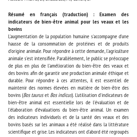
Nom *
Résumé en français (traduction) : Examen des
indicateurs de bien-être animal pour les veaux et les
Prénom *
bovins
L’augmentation de la population humaine s’accompagne
d’une hausse de la consommation de protéines et de
produits d’origine animale. Pour répondre à cette demande,
Organisme *
l’agriculture animale s’est intensifiée. Parallèlement, le
public se préoccupe de plus en plus de l’amélioration du
bien-être des veaux et des bovins afin de garantir une
E-mail *
production animale éthique et durable. Pour répondre à ces
attentes, il est essentiel de maintenir des normes élevées
en matière de bien-être des bovins (
Bos taurus
et
Bos
En soumettant ce formulaire, j'accepte que les
indicus
). L’utilisation d’indicateurs de bien-être animal est
informations saisies soient utilisées dans le cadre de la
essentielle lors de l’évaluation et de l’élaboration
relation avec le CNR BEA. *
d’évaluations du bien-être animal. Un examen des
indicateurs individuels et de la santé des veaux et des
Les champs suivis de * sont obligatoires
bovins basés sur les animaux a été réalisé dans la littérature