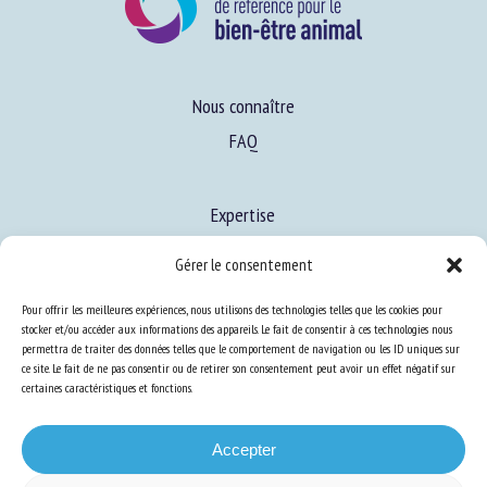
Nous connaître
FAQ
Gérer le consentement
Expertise
Pour offrir les meilleures expériences, nous utilisons des technologies telles que les cookies pour
S’informer sur le BEA
stocker et/ou accéder aux informations des appareils. Le fait de consentir à ces technologies nous
Se former au BEA
permettra de traiter des données telles que le comportement de navigation ou les ID uniques sur
ce site. Le fait de ne pas consentir ou de retirer son consentement peut avoir un effet négatif sur
certaines caractéristiques et fonctions.
Ressources
Accepter
S’abonner aux actualités