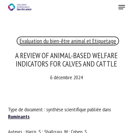
Skip
Menu
to
main
Fermer
content
×
Evaluation du bien-être animal et Etiquetage
RECEVEZ CHAQUE MOIS GRATUITEMENT
LES DERNIÈRES ACTUALITÉS SUR LE BIEN-ÊTRE
A REVIEW OF ANIMAL-BASED WELFARE
ANIMAL
INDICATORS FOR CALVES AND CATTLE
6 décembre 2024
Select language
Type de document : synthèse scientifique publiée dans
Veuillez remplir le formulaire ci-dessous pour vous inscrire à
Ruminants
notre newsletter :
Auteurs : Harris, S.; Shallcrass, M.; Cohen, S.