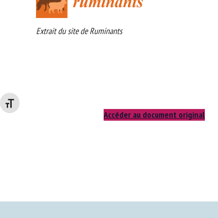
Extrait du site de Ruminants
Changer la taille de la police
Accéder au document original