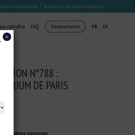
Recevoir la newsletter
Accéder aux anciennes Newsletters
ous connaître
FAQ
Documentation
FR
EN
×
T
ESTION N°788 :
QUARIUM DE PARIS
l’
Assemblée nationale