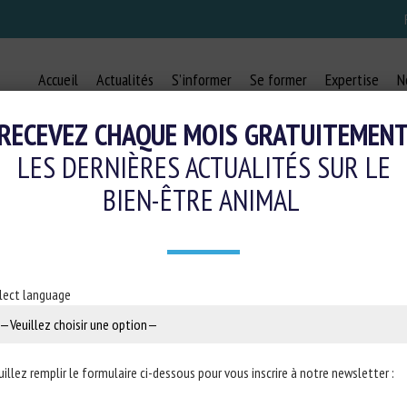
Accueil
Actualités
S’informer
Se former
Expertise
N
RECEVEZ CHAQUE MOIS GRATUITEMEN
LES DERNIÈRES ACTUALITÉS SUR LE
BIEN-ÊTRE ANIMAL
ONALE : RÉPONSE ÉCRITE À LA QU
UR LES SOIRÉES ILLÉGALES DE L’A
lect language
17 décembre 2024
uillez remplir le formulaire ci-dessous pour vous inscrire à notre newsletter :
8 publiée au Journal officiel de la République française sur le site de 