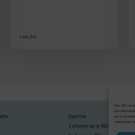
4 août 2026
Pour offrir les m
aux informations
aître
Expertise
que le comportem
consentement peu
S’informer sur le BEA