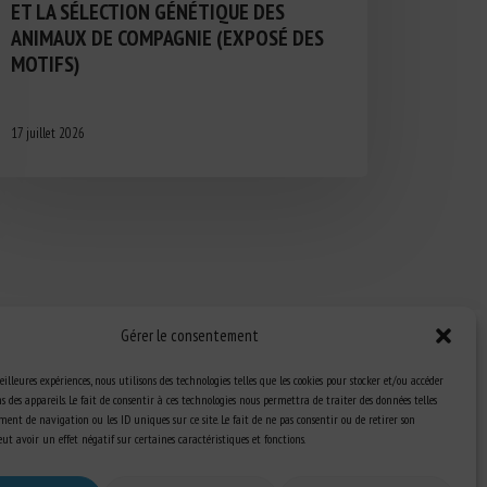
ET LA SÉLECTION GÉNÉTIQUE DES
ANIMAUX DE COMPAGNIE (EXPOSÉ DES
MOTIFS)
17 juillet 2026
Gérer le consentement
eilleures expériences, nous utilisons des technologies telles que les cookies pour stocker et/ou accéder
 des appareils. Le fait de consentir à ces technologies nous permettra de traiter des données telles
ent de navigation ou les ID uniques sur ce site. Le fait de ne pas consentir ou de retirer son
Ressources
t avoir un effet négatif sur certaines caractéristiques et fonctions.
S’abonner aux actualités