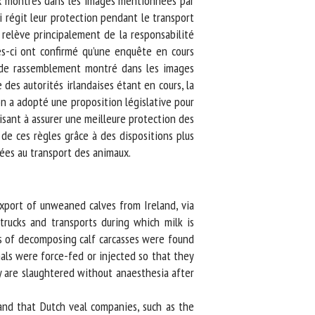
x montrés dans les images mentionnées par
i régit leur protection pendant le transport
relève principalement de la responsabilité
s-ci ont confirmé qu’une enquête en cours
 de rassemblement montré dans les images
es autorités irlandaises étant en cours, la
 a adopté une proposition législative pour
isant à assurer une meilleure protection des
de ces règles grâce à des dispositions plus
ées au transport des animaux.
port of unweaned calves from Ireland, via
rucks and transports during which milk is
es of decomposing calf carcasses were found
ls were force-fed or injected so that they
 are slaughtered without anaesthesia after
and that Dutch veal companies, such as the