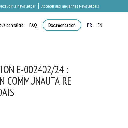
Recevoir la newsletter
Accéder aux anciennes Newsletters
ous connaître
FAQ
Documentation
FR
EN
T
ON E-002402/24 :
ON COMMUNAUTAIRE
AIS