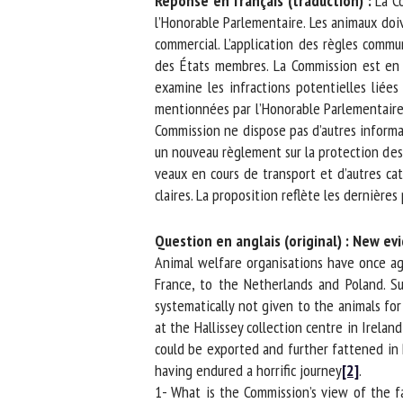
Réponse en français (traduction) :
La Co
l’Honorable Parlementaire. Les animaux doi
commercial. L’application des règles commun
des États membres. La Commission est en con
examine les infractions potentielles liée
mentionnées par l’Honorable Parlementaire et 
Commission ne dispose pas d’autres informati
un nouveau règlement sur la protection des 
veaux en cours de transport et d’autres caté
claires. La proposition reflète les dernières
Question en anglais (original) : New evi
Animal welfare organisations have once agai
France, to the Netherlands and Poland. Suc
systematically not given to the animals for
at the Hallissey collection centre in Irela
could be exported and further fattened in P
having endured a horrific journey
[2]
.
1- What is the Commission’s view of the fac