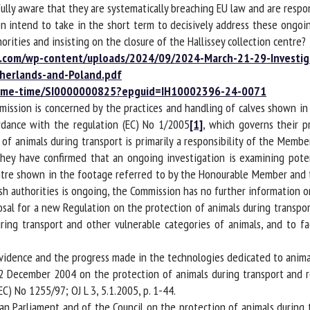
lly aware that they are systematically breaching EU law and are respons
 intend to take in the short term to decisively address these ongoin
rities and insisting on the closure of the Hallissey collection centre?
com/wp-content/uploads/2024/09/2024-March-21-29-Investigati
erlands-and-Poland.pdf
prime-time/SI0000000825?epguid=IH10002396-24-0071
ssion is concerned by the practices and handling of calves shown in 
ance with the regulation (EC) No 1/2005
[1]
, which governs their pr
f animals during transport is primarily a responsibility of the Member
They have confirmed that an ongoing investigation is examining poten
re shown in the footage referred to by the Honourable Member and tha
sh authorities is ongoing, the Commission has no further information on
al for a new Regulation on the protection of animals during transport
ing transport and other vulnerable categories of animals, and to fac
evidence and the progress made in the technologies dedicated to animal
 December 2004 on the protection of animals during transport and re
 No 1255/97; OJ L 3, 5.1.2005, p. 1-44.
n Parliament and of the Council on the protection of animals during 