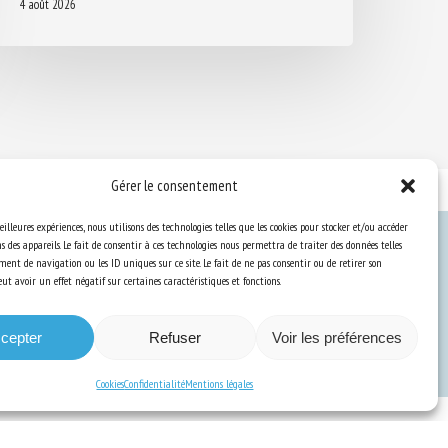
4 août 2026
Gérer le consentement
eilleures expériences, nous utilisons des technologies telles que les cookies pour stocker et/ou accéder
 des appareils. Le fait de consentir à ces technologies nous permettra de traiter des données telles
ent de navigation ou les ID uniques sur ce site. Le fait de ne pas consentir ou de retirer son
Ressources
t avoir un effet négatif sur certaines caractéristiques et fonctions.
S’abonner aux actualités
cepter
Refuser
Voir les préférences
Cookies
Confidentialité
Mentions légales
a Communication