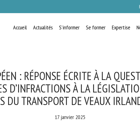
Accueil
Actualités
S’informer
Se former
Expertise
N
RECEVEZ CHAQUE MOIS GRATUITEMEN
LES DERNIÈRES ACTUALITÉS SUR LE
BIEN-ÊTRE ANIMAL
EN : RÉPONSE ÉCRITE À LA QUESTI
S D’INFRACTIONS À LA LÉGISLATI
S DU TRANSPORT DE VEAUX IRLAND
lect language
17 janvier 2025
uillez remplir le formulaire ci-dessous pour vous inscrire à notre newsletter :