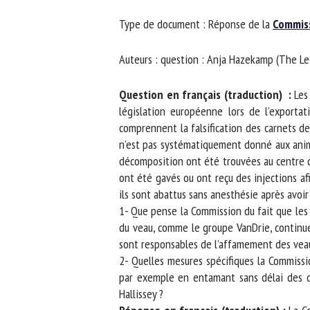
No
Type de document : Réponse de la
Commiss
Auteurs : question : Anja Hazekamp (The Lef
Or
*
Question en français (traduction) :
Les 
législation européenne lors de l’exportati
comprennent la falsification des carnets de 
ut
n’est pas systématiquement donné aux anima
décomposition ont été trouvées au centre de 
Le
ont été gavés ou ont reçu des injections afi
ils sont abattus sans anesthésie après avoir 
1- Que pense la Commission du fait que les a
du veau, comme le groupe VanDrie, continuen
sont responsables de l’affamement des veau
2- Quelles mesures spécifiques la Commissio
par exemple en entamant sans délai des dis
Hallissey ?