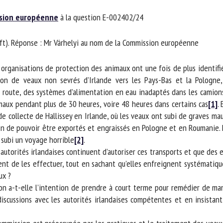
m *
Prénom
ion européenne
à la question E-002402/24
*
t). Réponse : Mr Várhelyi au nom de la Commission européenne
ganisme
E-mail *
organisations de protection des animaux ont une fois de plus identifié 
on de veaux non sevrés d’Irlande vers les Pays-Bas et la Pologne, 
En soumettant ce formulaire, j'accepte que les informations saisies soient
route, des systèmes d’alimentation en eau inadaptés dans les camions e
ilisées dans le cadre de la relation avec le CNR BEA. *
ux pendant plus de 30 heures, voire 48 heures dans certains cas
[1]
. 
collecte de Hallissey en Irlande, où les veaux ont subi de graves mauv
s champs suivis de * sont obligatoires
n de pouvoir être exportés et engraissés en Pologne et en Roumanie. Le
subi un voyage horrible
[2]
.
utorités irlandaises continuent d’autoriser ces transports et que des 
t de les effectuer, tout en sachant qu’elles enfreignent systématique
x ?
n a-t-elle l’intention de prendre à court terme pour remédier de maniè
cussions avec les autorités irlandaises compétentes et en insistant 