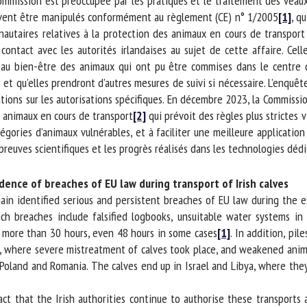
mmission est préoccupée par les pratiques et le traitement des veau
vent être manipulés conformément au règlement (CE) n° 1/2005
[1]
, qu
autaires relatives à la protection des animaux en cours de transport 
tact avec les autorités irlandaises au sujet de cette affaire. Celle
s au bien-être des animaux qui ont pu être commises dans le centre
qu’elles prendront d’autres mesures de suivi si nécessaire. L’enquête d
ons sur les autorisations spécifiques. En décembre 2023, la Commission
animaux en cours de transport
[2]
qui prévoit des règles plus strictes v
gories d’animaux vulnérables, et à faciliter une meilleure application 
 preuves scientifiques et les progrès réalisés dans les technologies dédi
dence of breaches of EU law during transport of Irish calves
n identified serious and persistent breaches of EU law during the ex
h breaches include falsified logbooks, unsuitable water systems in t
 more than 30 hours, even 48 hours in some cases
[1]
. In addition, pil
nd, where severe mistreatment of calves took place, and weakened anima
oland and Romania. The calves end up in Israel and Libya, where they
t that the Irish authorities continue to authorise these transports 