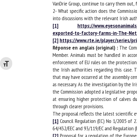
VanDrie Group, continue to carry them out, fu
2- What specific action does the Commission
into discussions with the relevant Irish autho
[1]
https://www.eyesonanimals.
exported-to-factory-farms-in-The-Neth
[2]
https://www.rte.ie/player/series/
Réponse en anglais (original) :
The Commi
Member. Animals must be handled in accord
enforcement of EU rules on the protection o
Changer la taille de la police
the Irish authorities regarding this case. 
that may have occurred at the assembly cent
as necessary. As the investigation by the Iri
the Commission adopted a legislative propos
at ensuring higher protection of calves dur
through clearer provisions.
The proposal reflects the latest scientific 
[1]
Council Regulation (EC) No 1/2005 of 22
64/432/EEC and 93/119/EC and Regulation (EC)
[2]
Proposal for a regulation of the Europea