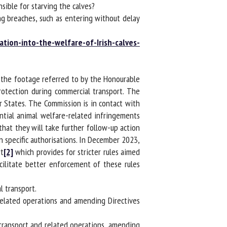
ible for starving the calves?
g breaches, such as entering without delay
on-into-the-welfare-of-Irish-calves-
the footage referred to by the Honourable
otection during commercial transport. The
 States. The Commission is in contact with
tial animal welfare-related infringements
t they will take further follow-up action
 specific authorisations. In December 2023,
[2]
which provides for stricter rules aimed
ilitate better enforcement of these rules
 transport.
lated operations and amending Directives
transport and related operations, amending