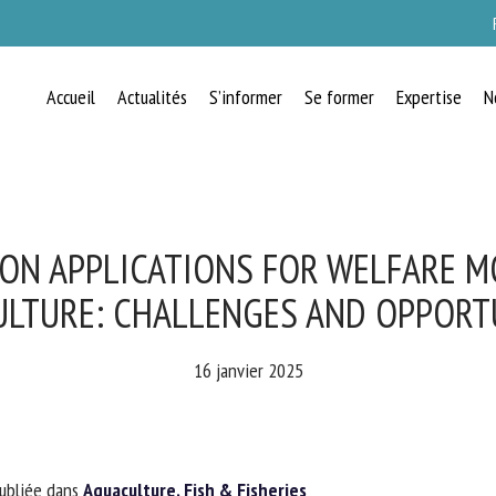
Accueil
Actualités
S’informer
Se former
Expertise
N
RECEVEZ CHAQUE MOIS GRATUITEMEN
LES DERNIÈRES ACTUALITÉS SUR LE
BIEN-ÊTRE ANIMAL
ON APPLICATIONS FOR WELFARE M
LTURE: CHALLENGES AND OPPORTU
lect language
16 janvier 2025
uillez remplir le formulaire ci-dessous pour vous inscrire à notre newsletter :
ubliée dans
Aquaculture, Fish & Fisheries