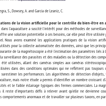
m *
Prénom
gra, S., Dowsey, A. and Garcia de Leaniz, C.
*
tions de la vision artificielle pour le contrôle du bien-être en 
ganisme
E-mail *
ans l’aquaculture a suscité l’intérêt pour des méthodes de surveillance
offre une solution potentielle à ces besoins, car elle peut être utilisée 
 Nous avons examiné les applications pratiques de la vision artifici
En soumettant ce formulaire, j'accepte que les informations saisies soient
tilisés pour la collecte automatisée des données, ainsi que les principa
ilisées dans le cadre de la relation avec le CNR BEA. *
courante de la magnétoscopie a été l’estimation des paramètres liés à la
la surveillance des parasites et des maladies ou la détection des compor
s champs suivis de * sont obligatoires
été utilisées, allant des caméras simples aux caméras stéréoscopiq
isées dans des conditions optimales qui ne reflètent pas toujours cel
de surestimer les performances. Les algorithmes de détection d’objets,
ulture, mais notre étude a permis d’identifier un nombre croissant d’a
sités et le faible éclairage typiques des fermes commerciales. La magn
il reste d’importants défis à relever avant qu’elle ne devienne cour
s comportements anormaux et de travailler sur plusieurs taxons, en parti