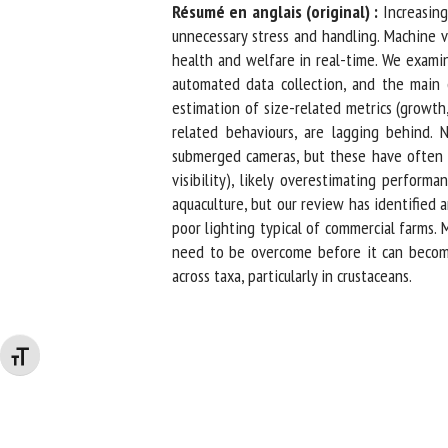
Résumé en anglais (original) :
Increasing 
unnecessary stress and handling. Machine vi
health and welfare in real-time. We examine
automated data collection, and the main c
estimation of size-related metrics (growth, 
related behaviours, are lagging behind. 
submerged cameras, but these have often be
visibility), likely overestimating perform
aquaculture, but our review has identified 
poor lighting typical of commercial farms. M
need to be overcome before it can become 
across taxa, particularly in crustaceans.
Changer la taille de la police