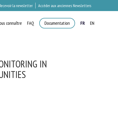
Recevoir la newsletter
Accéder aux anciennes Newsletters
ous connaître
FAQ
Documentation
FR
EN
T
ONITORING IN
NITIES