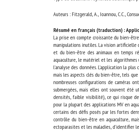
No
Auteurs : Fitzgerald, A., Ioannou, C.C., Consue
Résumé en français (traduction) : Applica
Or
La prise en compte croissante du bien-être d
*
manipulations inutiles. La vision artificielle 
et du bien-être des animaux en temps réel.
aquaculture, le matériel et les algorithmes u
ut
l’analyse des données. L’application la plus 
mais les aspects clés du bien-être, tels que 
Le
nombreuses configurations de caméras ont 
submergées, mais elles ont souvent été util
densités, faible visibilité), ce qui risque 
pour la plupart des applications MV en aquac
certains des défis posés par les fortes den
contrôle du bien-être en aquaculture, mais 
ectoparasites et les maladies, d’identifier le