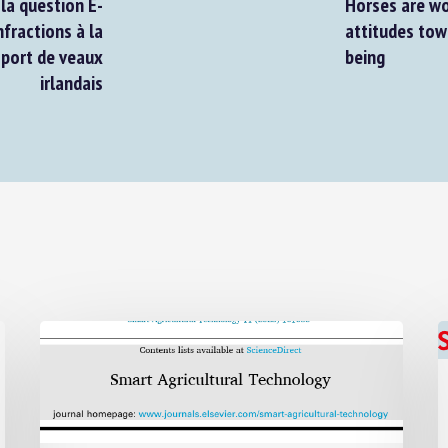
a question E-
Horses are wor
ractions à la
attitudes towa
port de veaux
being
irlandais