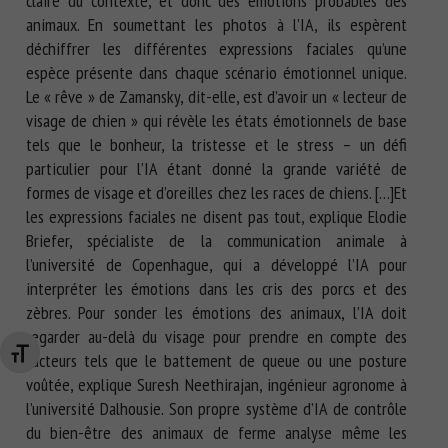
claire du contexte, et donc des émotions probables des
animaux. En soumettant les photos à l’IA, ils espèrent
déchiffrer les différentes expressions faciales qu’une
espèce présente dans chaque scénario émotionnel unique.
Le « rêve » de Zamansky, dit-elle, est d’avoir un « lecteur de
visage de chien » qui révèle les états émotionnels de base
tels que le bonheur, la tristesse et le stress – un défi
particulier pour l’IA étant donné la grande variété de
formes de visage et d’oreilles chez les races de chiens. […]Et
les expressions faciales ne disent pas tout, explique Elodie
Briefer, spécialiste de la communication animale à
l’université de Copenhague, qui a développé l’IA pour
interpréter les émotions dans les cris des porcs et des
zèbres. Pour sonder les émotions des animaux, l’IA doit
regarder au-delà du visage pour prendre en compte des
Changer la taille de la police
facteurs tels que le battement de queue ou une posture
voûtée, explique Suresh Neethirajan, ingénieur agronome à
l’université Dalhousie. Son propre système d’IA de contrôle
du bien-être des animaux de ferme analyse même les