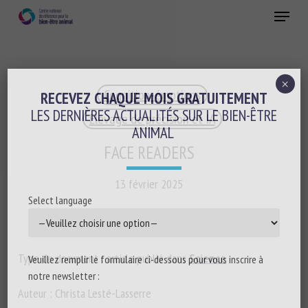
Skip
Menu
to
main
Fermer
content
×
Cognition-émotions
RECEVEZ CHAQUE MOIS GRATUITEMENT
LES DERNIÈRES ACTUALITÉS SUR LE BIEN-ÊTRE
Elevage de précision et IA
ANIMAL
FACE READERS
13 février 2025
Select language
Type de document : article publié dans
Science
Veuillez remplir le formulaire ci-dessous pour vous inscrire à
notre newsletter :
Auteur : Christa Lesté-Lasserre