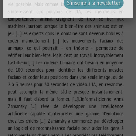
vie possible. Mais comme la plupart des scientifiques qui
s’intéressent aux pouvoirs de l’IA, les chercheurs en
comportement animal craignent de trop se fier aux
machines, surtout lorsque le bien-être des animaux est en
jeu. […]Les experts dans le domaine sont devenus habiles à
coder manuellement […] les mouvements faciaux des
animaux, ce qui pourrait – en théorie – permettre de
vérifier leur bien-être. Mais c’est un travail incroyablement
fastidieux […]. Les codeurs humains ont besoin en moyenne
de 100 secondes pour identifier les différents muscles
faciaux et coder leurs positions dans une seule image, ou de
2 à 3 heures pour 30 secondes de vidéo. L’IA, en revanche,
peut accomplir la même tâche presque instantanément,
mais il faut d’abord la former. […]L’informaticienne Anna
Zamansky […] rêve de développer une intelligence
artificielle capable d’interpréter une gamme d’émotions
chez les chiens […] Zamansky a commencé par développer
un logiciel de reconnaissance faciale pour aider les gens à
retrouver leurs chiens perdus. Les propriétaires téléchargent