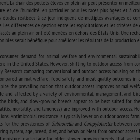
ent. La chair des poulets élevés en plein air peut présenter un meilleur
re et de l’humidité, en particulier pour les races plus âgées et à cro
es études réalisées à ce jour indiquent de multiples avantages et co
e. Les différences de gestion entre les exploitations et les critères de 
l’accès au plein air ont été menées en dehors des États-Unis. Une rech
onibles serait bénéfique pour améliorer les résultats de la production en
consumer demand for animal welfare and environmental sustainabilit
kens in the United States. However, shifting to outdoor access from c
ety. Research comparing conventional and outdoor access housing on t
mpared animal welfare, food safety, and meat quality outcomes in c
spite the prevailing notion that outdoor access improves animal welf
able and affected by a variety of environmental, management, and bird
he birds, and slow-growing breeds appear to be best suited for thes
atitis, mortality, and lameness) are improved with outdoor access. H
tions. Antimicrobial resistance is typically lower on outdoor access far
ts for the prevalences of
Salmonella
and
Campylobacter
between conv
ring system, age, breed, diet, and behavior. Meat from outdoor access b
 moisture, particularly for older, slower-growing breeds that are ty