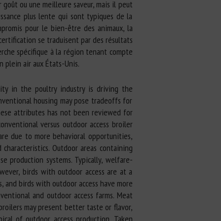
 goût ou une meilleure saveur, mais il peut
issance plus lente qui sont typiques de la
mpromis pour le bien-être des animaux, la
certification se traduisent par des résultats
erche spécifique à la région tenant compte
 plein air aux États-Unis.
y in the poultry industry is driving the
onventional housing may pose tradeoffs for
hese attributes has not been reviewed for
onventional versus outdoor access broiler
are due to more behavioral opportunities,
 characteristics. Outdoor areas containing
e production systems. Typically, welfare-
owever, birds with outdoor access are at a
ms, and birds with outdoor access have more
entional and outdoor access farms. Meat
roilers may present better taste or flavor,
pical of outdoor access production. Taken