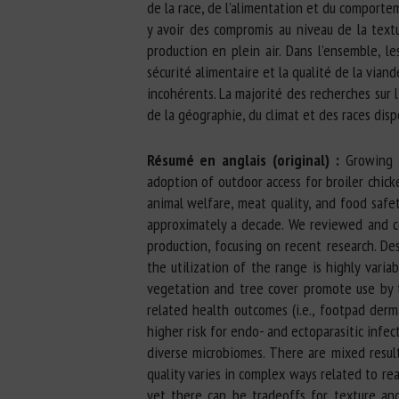
de la race, de l’alimentation et du comportem
y avoir des compromis au niveau de la textu
production en plein air. Dans l’ensemble, l
sécurité alimentaire et la qualité de la viand
incohérents. La majorité des recherches sur 
de la géographie, du climat et des races disp
Résumé en anglais (original) :
Growing 
adoption of outdoor access for broiler chic
animal welfare, meat quality, and food saf
approximately a decade. We reviewed and co
production, focusing on recent research. De
the utilization of the range is highly vari
vegetation and tree cover promote use by t
related health outcomes (i.e., footpad derm
higher risk for endo- and ectoparasitic infec
diverse microbiomes. There are mixed resul
quality varies in complex ways related to rea
yet there can be tradeoffs for texture and