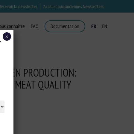
Recevoir la newsletter
Accéder aux anciennes Newsletters
ous connaître
FAQ
Documentation
FR
EN
×
T
ICKEN PRODUCTION:
 AND MEAT QUALITY