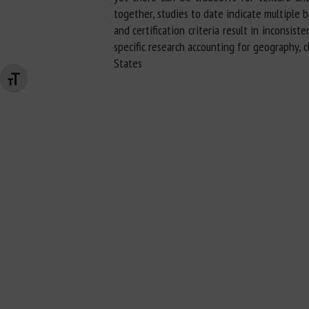
together, studies to date indicate multiple 
and certification criteria result in inconsi
specific research accounting for geography, 
States
Changer la taille de la police