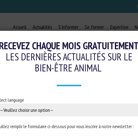
Accueil
Actualités
S’informer
Se former
Expertise
N
RECEVEZ CHAQUE MOIS GRATUITEMEN
LES DERNIÈRES ACTUALITÉS SUR LE
BIEN-ÊTRE ANIMAL
RSUS CONVENTIONAL BROILER CH
 ANIMAL WELFARE, FOOD SAFETY,
lect language
6 mars 2025
uillez remplir le formulaire ci-dessous pour vous inscrire à notre newsletter :
ubliée dans
Poultry Science