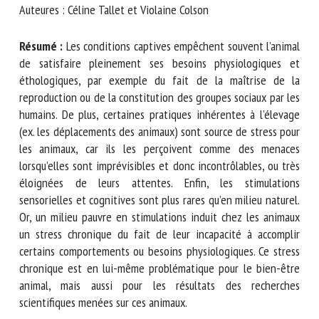
Auteures : Céline Tallet et Violaine Colson
Nom *
Résumé :
Les conditions captives empêchent souvent
l’animal de satisfaire pleinement ses besoins physiologiques
Prénom *
et éthologiques, par exemple du fait de la maîtrise de la
reproduction ou de la constitution des groupes sociaux par
les humains. De plus, certaines pratiques inhérentes à
Organisme *
l’élevage (ex. les déplacements des animaux) sont source de
stress pour les animaux, car ils les perçoivent comme des
menaces lorsqu’elles sont imprévisibles et donc
E-mail *
incontrôlables, ou très éloignées de leurs attentes. Enfin,
les stimulations sensorielles et cognitives sont plus rares
qu’en milieu naturel. Or, un milieu pauvre en stimulations
En soumettant ce formulaire, j'accepte que les
induit chez les animaux un stress chronique du fait de leur
informations saisies soient utilisées dans le cadre de la
incapacité à accomplir certains comportements ou besoins
relation avec le CNR BEA. *
physiologiques. Ce stress chronique est en lui-même
problématique pour le bien-être animal, mais aussi pour les
Les champs suivis de * sont obligatoires
résultats des recherches scientifiques menées sur ces