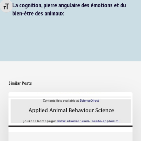
Next Post
Changer la taille de la police
La cognition, pierre angulaire des émotions et du
bien-être des animaux
Similar Posts