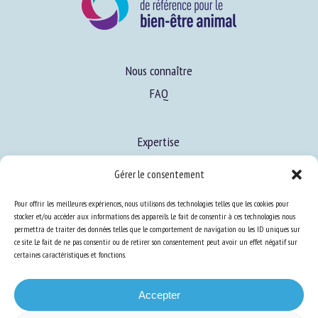
Nous connaître
FAQ
Expertise
S’informer sur le BEA
Gérer le consentement
Se former au BEA
Pour offrir les meilleures expériences, nous utilisons des technologies telles que les cookies pour
stocker et/ou accéder aux informations des appareils. Le fait de consentir à ces technologies nous
permettra de traiter des données telles que le comportement de navigation ou les ID uniques sur
Ressources
ce site. Le fait de ne pas consentir ou de retirer son consentement peut avoir un effet négatif sur
certaines caractéristiques et fonctions.
S’abonner aux actualités
Accepter