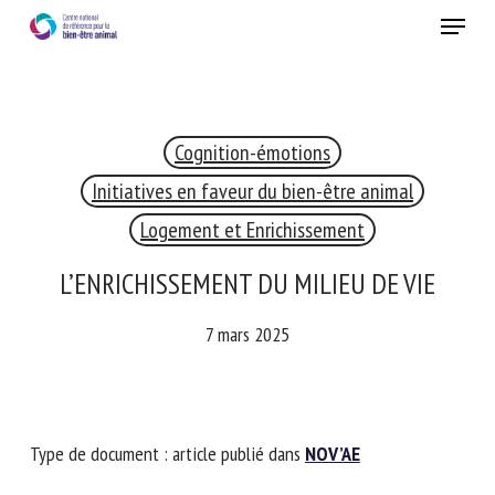
Skip
Menu
to
main
Fermer
content
×
Cognition-émotions
RECEVEZ CHAQUE MOIS GRATUITEMENT
LES DERNIÈRES ACTUALITÉS SUR LE BIEN-ÊTRE
Initiatives en faveur du bien-être animal
ANIMAL
Logement et Enrichissement
L’ENRICHISSEMENT DU MILIEU DE VIE
Select language
7 mars 2025
Veuillez remplir le formulaire ci-dessous pour vous inscrire à
notre newsletter :
Type de document : article publié dans
NOV’AE