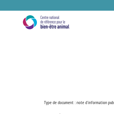
Skip
to
main
content
Se
Type de document : note d’information publ
Ve