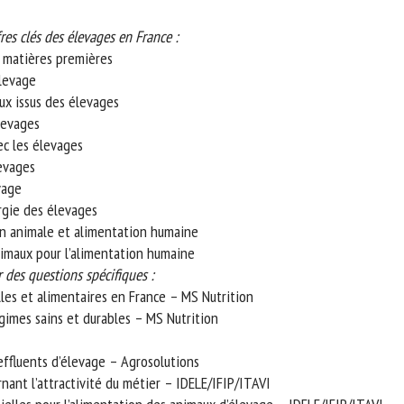
s clés des élevages en France :
 matières premières
levage
x issus des élevages
evages
c les élevages
vages
age
gie des élevages
n animale et alimentation humaine
maux pour l’alimentation humaine
 des questions spécifiques :
s et alimentaires en France – MS Nutrition
imes sains et durables – MS Nutrition
fluents d’élevage – Agrosolutions
ant l’attractivité du métier – IDELE/IFIP/ITAVI