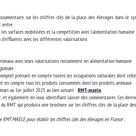
m *
Prénom
*
entaire sur les chiffres clés de la place des élevages dans le systè
entre :
les surfaces mobilisées et la compétition avec l’alimentation humaine
ganisme
E-mail *
d’effluents avec les différentes valorisations
En soumettant ce formulaire, j'accepte que les informations saisies soient
ilisées dans le cadre de la relation avec le CNR BEA. *
animaux avec leurs valorisations notamment en alimentation humaine
lobale :
s champs suivis de * sont obligatoires
omplet prenant en compte toutes les occupations culturales dont celles 
t en compte tous les produits consommés dont les produits animaux
ars au 1er juillet 2025 au lien suivant :
RMT-maele
.
, et également en vous identifiant laisser des commentaires. Ces dernie
 du RMT qui produira une brochure sur les chiffres clés de la place de
 RMT MAELE pour établir les chiffres clés des élevages en France :