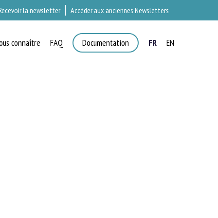
Recevoir la newsletter
Accéder aux anciennes Newsletters
ous connaître
FAQ
Documentation
FR
EN
T