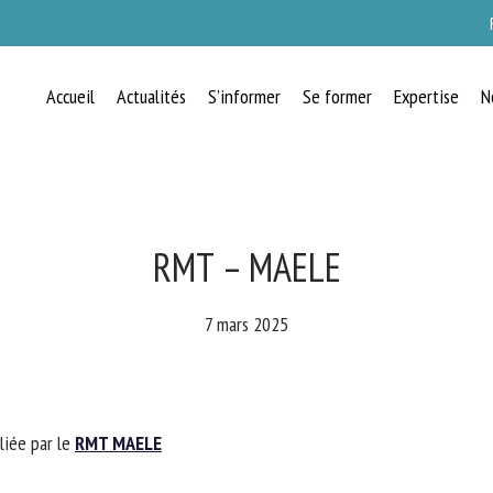
Accueil
Actualités
S’informer
Se former
Expertise
N
RECEVEZ CHAQUE MOIS GRATUITEMEN
LES DERNIÈRES ACTUALITÉS SUR LE
BIEN-ÊTRE ANIMAL
RMT – MAELE
7 mars 2025
lect language
iée par le
RMT MAELE
uillez remplir le formulaire ci-dessous pour vous inscrire à notre newsletter :