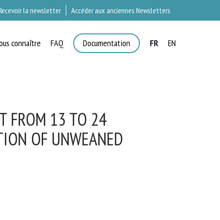
Recevoir la newsletter
Accéder aux anciennes Newsletters
ous connaître
FAQ
Documentation
FR
EN
T
T FROM 13 TO 24
TION OF UNWEANED