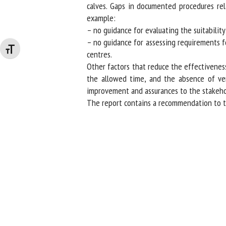
calves. Gaps in documented procedures relat
example:
– no guidance for evaluating the suitability
– no guidance for assessing requirements for
Changer la taille de la police
centres.
Other factors that reduce the effectiveness
the allowed time, and the absence of verif
improvement and assurances to the stakehold
The report contains a recommendation to the