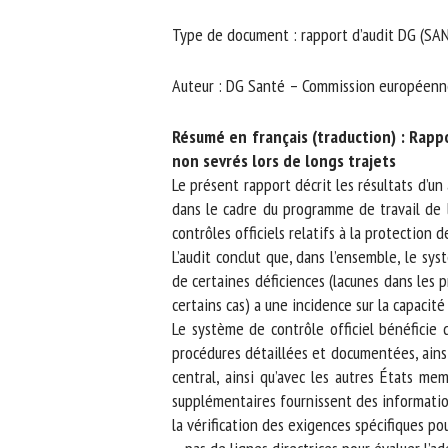
No
Type de document : rapport d’audit DG (SANTE
Auteur : DG Santé – Commission européenne
Or
*
Résumé en français (traduction) : Rappo
non sevrés lors de longs trajets
Le présent rapport décrit les résultats d’un
ut
dans le cadre du programme de travail de la D
contrôles officiels relatifs à la protection d
Le
L’audit conclut que, dans l’ensemble, le sy
de certaines déficiences (lacunes dans les pr
certains cas) a une incidence sur la capacité 
Le système de contrôle officiel bénéficie 
procédures détaillées et documentées, ainsi 
central, ainsi qu’avec les autres États mem
supplémentaires fournissent des information
la vérification des exigences spécifiques pou