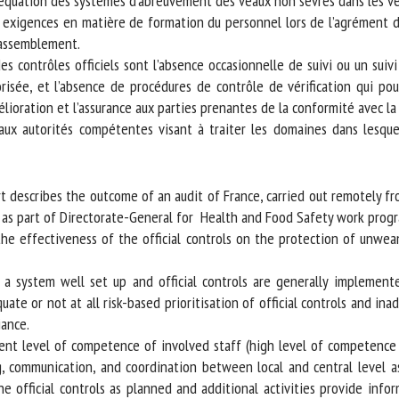
déquation des systèmes d’abreuvement des veaux non sevrés dans les véh
s exigences en matière de formation du personnel lors de l’agrément d’
assemblement.
des contrôles officiels sont l’absence occasionnelle de suivi ou un suiv
sée, et l’absence de procédures de contrôle de vérification qui pourr
élioration et l’assurance aux parties prenantes de la conformité avec la 
x autorités compétentes visant à traiter les domaines dans lesquel
 describes the outcome of an audit of France, carried out remotely 
s part of Directorate-General for Health and Food Safety work prog
e effectiveness of the official controls on the protection of unweaned
 a system well set up and official controls are generally implement
ate or not at all risk-based prioritisation of official controls and ina
ance.
cient level of competence of involved staff (high level of competence 
, communication, and coordination between local and central level 
e official controls as planned and additional activities provide inf