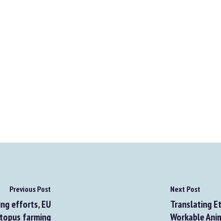
Previous Post
Next Post
g efforts, EU
Translating Eth
topus farming
Workable Anima