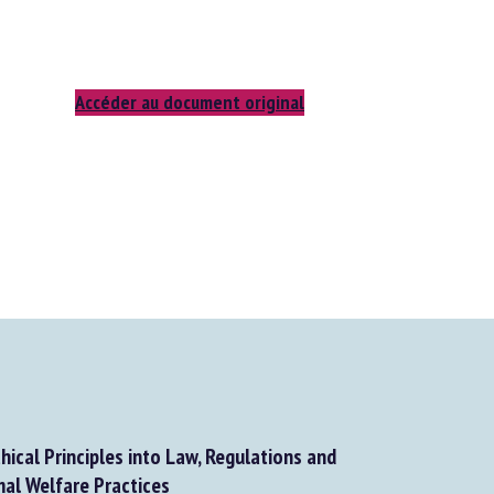
Accéder au document original
ical Principles into Law, Regulations and
l Welfare Practices