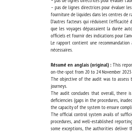
– pas de lignes directrices pour évaluer l’a
– pas de lignes directrices pour évaluer le
fourniture de liquides dans les centres de r
D’autres facteurs qui réduisent l’efficacité 
que les voyages dépassaient la durée autori
officiels et fournir des indications pour l’am
Le rapport contient une recommandation au
nécessaires.
Résumé en anglais (original) :
This report
on-the-spot from 20 to 24 November 2023 a
The objective of the audit was to assess th
journeys.
The audit concludes that overall, there is
deficiencies (gaps in the procedures, inadequ
the capacity of the system to ensure compli
The official control system avails of suffi
procedures, and well-established reporting
some exceptions, the authorities deliver th