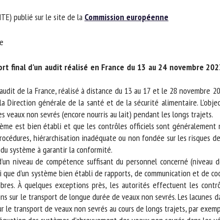
m *
Prénom
) publié sur le site de la
Commission européenne
*
ganisme
E-mail *
rt final d’un audit réalisé en France du 13 au 24 novembre 2023 
En soumettant ce formulaire, j'accepte que les informations saisies soient
 audit de la France, réalisé à distance du 13 au 17 et le 28 novembre 
ilisées dans le cadre de la relation avec le CNR BEA. *
irection générale de la santé et de la sécurité alimentaire. L’objectif 
es veaux non sevrés (encore nourris au lait) pendant les longs trajets.
s champs suivis de * sont obligatoires
stème est bien établi et que les contrôles officiels sont généralemen
océdures, hiérarchisation inadéquate ou non fondée sur les risques des 
du système à garantir la conformité.
d’un niveau de compétence suffisant du personnel concerné (niveau d
que d’un système bien établi de rapports, de communication et de coord
bres. À quelques exceptions près, les autorités effectuent les contrô
s sur le transport de longue durée de veaux non sevrés. Les lacunes 
r le transport de veaux non sevrés au cours de longs trajets, par exempl