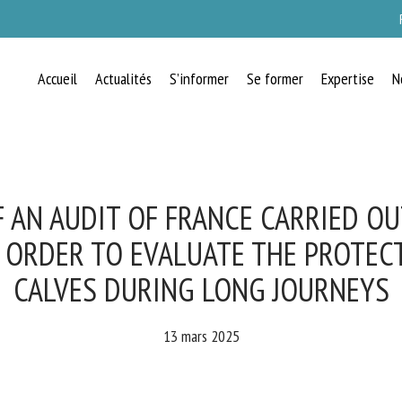
Accueil
Actualités
S’informer
Se former
Expertise
N
RECEVEZ CHAQUE MOIS GRATUITEMEN
LES DERNIÈRES ACTUALITÉS SUR LE
BIEN-ÊTRE ANIMAL
 AN AUDIT OF FRANCE CARRIED OU
 ORDER TO EVALUATE THE PROTEC
CALVES DURING LONG JOURNEYS
lect language
13 mars 2025
uillez remplir le formulaire ci-dessous pour vous inscrire à notre newsletter :