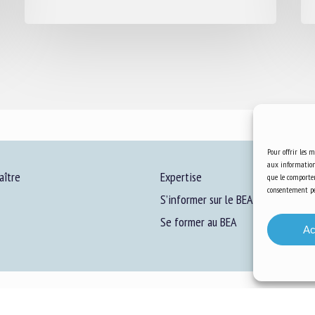
Pour offrir les m
aux informations
aître
Expertise
que le comportem
consentement peu
S’informer sur le BEA
Se former au BEA
Ac
ons Légales
-
Confidentialité
-
Cookies
-
Accessibilité
- Conception et réalisation
Numéri