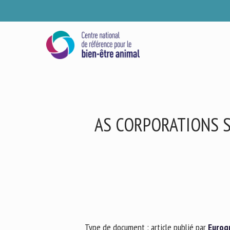
Skip
to
main
content
AS CORPORATIONS S
Se
Ve
Type de document : article publié par
Eurog