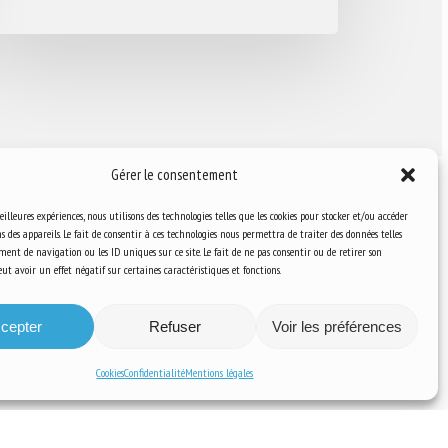
Gérer le consentement
eilleures expériences, nous utilisons des technologies telles que les cookies pour stocker et/ou accéder
 des appareils. Le fait de consentir à ces technologies nous permettra de traiter des données telles
ent de navigation ou les ID uniques sur ce site. Le fait de ne pas consentir ou de retirer son
Ressources
t avoir un effet négatif sur certaines caractéristiques et fonctions.
S’abonner aux actualités
cepter
Refuser
Voir les préférences
Cookies
Confidentialité
Mentions légales
a Communication