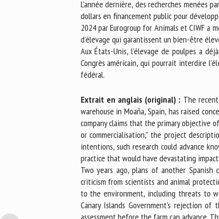
L’année dernière, des recherches menées pa
dollars en financement public pour développ
2024 par Eurogroup for Animals et CIWF a mo
d’élevage qui garantissent un bien-être élev
Aux États-Unis, l’élevage de poulpes a déjà
Congrès américain, qui pourrait interdire l’
fédéral.
Extrait en anglais (original) :
The recent 
warehouse in Moaña, Spain, has raised conce
company claims that the primary objective of
or commercialisation,” the project descripti
intentions, such research could advance kn
practice that would have devastating impacts
Two years ago, plans of another Spanish c
criticism from scientists and animal protect
to the environment, including threats to wi
Canary Islands Government’s rejection of 
assessment before the farm can advance. The