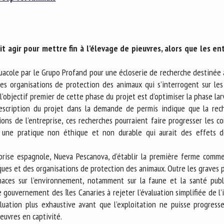
m *
Prénom
*
it agir pour mettre fin à l’élevage de pieuvres, alors que les e
ganisme
E-mail *
quacole par le Grupo Profand pour une écloserie de recherche destinée 
des organisations de protection des animaux qui s’interrogent sur le
En soumettant ce formulaire, j'accepte que les informations saisies soient
 l’objectif premier de cette phase du projet est d’optimiser la phase la
ilisées dans le cadre de la relation avec le CNR BEA. *
description du projet dans la demande de permis indique que la rec
tions de l’entreprise, ces recherches pourraient faire progresser les c
s champs suivis de * sont obligatoires
– une pratique non éthique et non durable qui aurait des effets d
reprise espagnole, Nueva Pescanova, d’établir la première ferme comm
iques et des organisations de protection des animaux. Outre les graves 
naces sur l’environnement, notamment sur la faune et la santé publi
gouvernement des îles Canaries à rejeter l’évaluation simplifiée de l
ation plus exhaustive avant que l’exploitation ne puisse progresse
euvres en captivité.