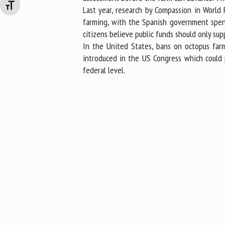
Changer la taille de la police
Last year, research by Compassion in World
farming, with the Spanish government spen
citizens believe public funds should only su
In the United States, bans on octopus farm
introduced in the US Congress which could p
federal level.