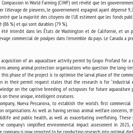
r Compassion in World Farming (CIWF) ont révélé que les gouverneme
er l’élevage de pieuvres, le gouvernement espagnol ayant dépensé 9,7
ntré que la majorité des citoyens de l’UE estiment que les fonds publi
é (86 %) et qui sont durables (79 %).
 été interdit dans les États de Washington et de Californie, et un p
élevage commercial de poulpes dans l’ensemble du pays. Le Canada a pré
acquisition of an aquaculture activity permit by Grupo Profand for a 
rns among animal protection organisations who question the long-term
 this phase of the project is to optimise the larval phase of the comm
on in their permit request states that the research is for “industrial
owledge on the captive breeding of octopuses for future aquaculture 
 on these unique, intelligent creatures.
ompany, Nueva Pescanova, to establish the world’s first commercia
ion organisations. As well as having serious animal welfare concerns, 
ldlife and public health, as well as exacerbating overfishing. These 
the company’s simplified environmental impact assessment in 2023,
 company is now reported to be conducting research into optimal diet