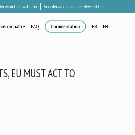
Recevoir la newsletter
Accéder aux anciennes Newsletters
ous connaître
FAQ
Documentation
FR
EN
×
T
S, EU MUST ACT TO