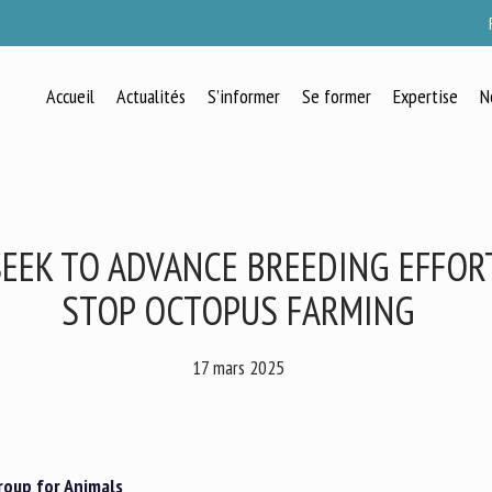
Accueil
Actualités
S’informer
Se former
Expertise
N
RECEVEZ CHAQUE MOIS GRATUITEMEN
LES DERNIÈRES ACTUALITÉS SUR LE
BIEN-ÊTRE ANIMAL
EEK TO ADVANCE BREEDING EFFORT
STOP OCTOPUS FARMING
lect language
17 mars 2025
uillez remplir le formulaire ci-dessous pour vous inscrire à notre newsletter :
roup for Animals