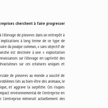
ntreprises cherchent à faire progresser
à l’élevage de pieuvres dans un entrepôt à
s implications à long terme de ce type de
rvaire du poulpe commun, « sans objectif de
herche est destinée à une « exploitation
onnaissances sur l’élevage en captivité des
évastateurs sur ces créatures uniques et
erciale de pieuvres au monde a suscité de
problèmes liés au bien-être des animaux, le
que, et aggrave la surpêche. Ces risques
’impact environnemental de l’entreprise en
r. L’entreprise mènerait actuellement des