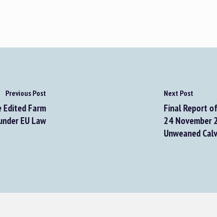
Previous Post
Next Post
e Edited Farm
Final Report o
under EU Law
24 November 20
Unweaned Calv