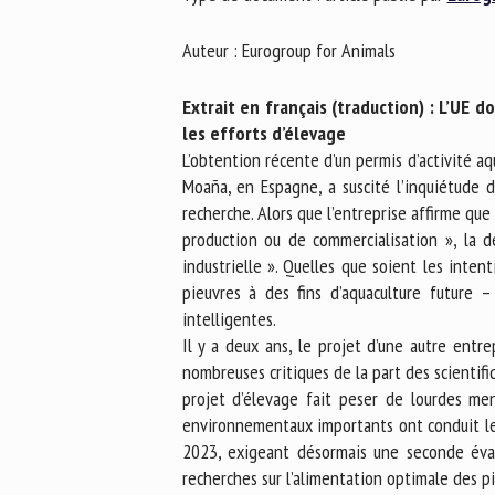
No
Auteur : Eurogroup for Animals
Extrait en français (traduction) :
L’UE do
Or
les efforts d’élevage
*
L’obtention récente d’un permis d’activité a
Moaña, en Espagne, a suscité l’inquiétude 
recherche. Alors que l’entreprise affirme que
ut
production ou de commercialisation », la 
industrielle ». Quelles que soient les inten
Le
pieuvres à des fins d’aquaculture future 
intelligentes.
Il y a deux ans, le projet d’une autre ent
nombreuses critiques de la part des scientif
projet d’élevage fait peser de lourdes me
environnementaux importants ont conduit le 
2023, exigeant désormais une seconde évalu
recherches sur l’alimentation optimale des pi