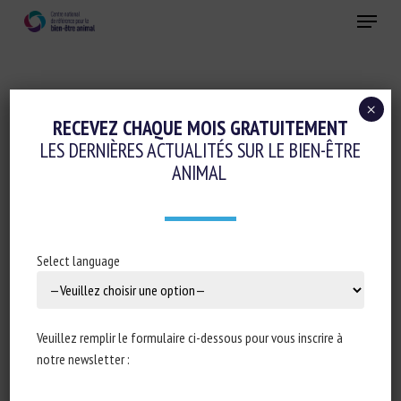
Skip
Menu
to
main
Fermer
content
×
Réglementation
RECEVEZ CHAQUE MOIS GRATUITEMENT
LES DERNIÈRES ACTUALITÉS SUR LE BIEN-ÊTRE
LES CLAUSES-MIROIRS : QUELS MOYENS
ANIMAL
D’IMPOSER CERTAINES NORMES
EUROPÉENNES DE BIEN-ÊTRE ANIMAL
AUX IMPORTATIONS DE PRODUITS
Select language
AGRICOLES ET ALIMENTAIRES ?
24 mars 2025
Veuillez remplir le formulaire ci-dessous pour vous inscrire à
notre newsletter :