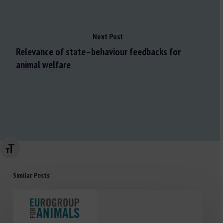
Next Post
Relevance of state–behaviour feedbacks for
animal welfare
Changer la taille de la police
Similar Posts