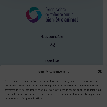
Nous connaître
FAQ
Expertise
S’informer sur le BEA
Gérer le consentement
Se former au BEA
Pour offrir les meilleures expériences, nous utilisons des technologies telles que les cookies pour
stocker et/ou accéder aux informations des appareils. Le fait de consentir à ces technologies nous
permettra de traiter des données telles que le comportement de navigation ou les ID uniques sur
Ressources
ce site. Le fait de ne pas consentir ou de retirer son consentement peut avoir un effet négatif sur
certaines caractéristiques et fonctions.
S’abonner aux actualités