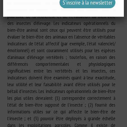
les consommateurs, les producteurs, les législateurs et les
chercheurs du secteur ont exprimé leur intérêt pour la
poursuite de la recherche et de l’évaluation du bien-être
des insectes d’élevage. Les indicateurs opérationnels du
bien-être animal sont ceux qui peuvent être utilisés pour
évaluer le bien-être des animaux en l’absence de véritables
indicateurs de l’état affectif (par exemple, l’état valenciel/
émotionnel) et sont couramment utilisés pour les espèces
d’animaux d’élevage vertébrés ; toutefois, en raison des
différences comportementales et physiologiques
significatives entre les vertébrés et les insectes, ces
indicateurs doivent être examinés quant à leur exactitude,
leur utilité et leur faisabilité avant d’être utilisés pour le
bétail d’insectes. Les indicateurs opérationnels de bien-être
les plus utiles devraient (1) correspondre correctement à
l’état de bien-être supposé de l’insecte ; (2) fournir des
informations utiles sur ce qui affecte le bien-être de
l’insecte ; et (3) pouvoir être déployés à grande échelle
dans les exploitations agricoles. Comme il existe de