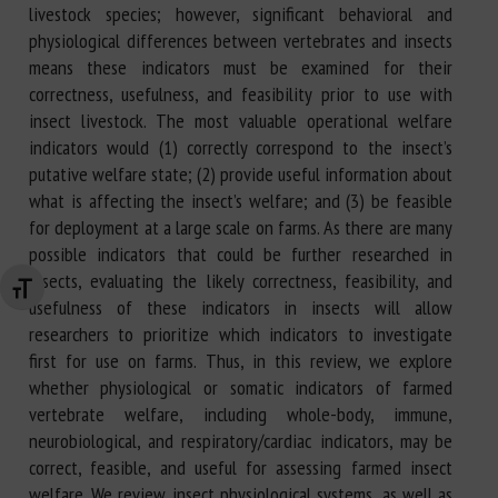
livestock species; however, significant behavioral and
physiological differences between vertebrates and insects
means these indicators must be examined for their
correctness, usefulness, and feasibility prior to use with
insect livestock. The most valuable operational welfare
indicators would (1) correctly correspond to the insect’s
putative welfare state; (2) provide useful information about
what is affecting the insect’s welfare; and (3) be feasible
for deployment at a large scale on farms. As there are many
possible indicators that could be further researched in
insects, evaluating the likely correctness, feasibility, and
Changer la taille de la police
usefulness of these indicators in insects will allow
researchers to prioritize which indicators to investigate
first for use on farms. Thus, in this review, we explore
whether physiological or somatic indicators of farmed
vertebrate welfare, including whole-body, immune,
neurobiological, and respiratory/cardiac indicators, may be
correct, feasible, and useful for assessing farmed insect
welfare. We review insect physiological systems, as well as