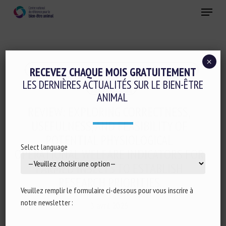
Skip
Menu
to
main
Fermer
content
×
Evaluation du bien-être animal et Etiquetage
RECEVEZ CHAQUE MOIS GRATUITEMENT
LES DERNIÈRES ACTUALITÉS SUR LE BIEN-ÊTRE
Invertébrés
ANIMAL
REVIEW: EXPLORING CORRECTNESS,
USEFULNESS, AND FEASIBILITY OF
POTENTIAL PHYSIOLOGICAL
Select language
OPERATIONAL WELFARE INDICATORS FOR
FARMED INSECTS TO ESTABLISH
RESEARCH PRIORITIES
Veuillez remplir le formulaire ci-dessous pour vous inscrire à
notre newsletter :
3 avril 2025