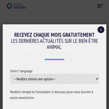
Skip
Menu
to
main
Fermer
content
×
Elevage de précision et IA
RECEVEZ CHAQUE MOIS GRATUITEMENT
LES DERNIÈRES ACTUALITÉS SUR LE BIEN-ÊTRE
Evaluation du bien-être animal et Etiquetage
ANIMAL
PRECISION FARMING IN AQUACULTURE:
NON-INVASIVE MONITORING OF
ATLANTIC SALMON (SALMO SALAR)
Select language
BEHAVIOUR IN RESPONSE TO
ENVIRONMENTAL CONDITIONS IN
COMMERCIAL SEA CAGES FOR HEALTH AND
Veuillez remplir le formulaire ci-dessous pour vous inscrire à
WELFARE ASSESSMENT
notre newsletter :
23 avril 2025