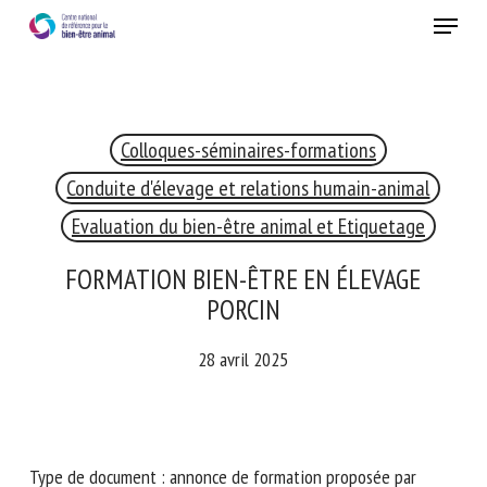
Skip
Menu
to
main
Fermer
content
Colloques-séminaires-formations
RECEVEZ CHAQUE MOIS GRATUITEMENT
LES DERNIÈRES ACTUALITÉS SUR LE BIEN-ÊTRE
Conduite d'élevage et relations humain-animal
ANIMAL
Evaluation du bien-être animal et Etiquetage
FORMATION BIEN-ÊTRE EN ÉLEVAGE
PORCIN
Select language
28 avril 2025
Veuillez remplir le formulaire ci-dessous pour vous inscrire à
notre newsletter :
Type de document : annonce de formation proposée par