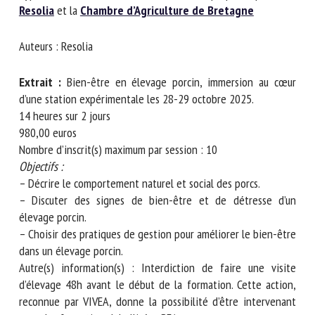
Nom *
Resolia
et la
Chambre d’Agriculture de Bretagne
Auteurs : Resolia
Prénom *
Extrait :
Bien-être en élevage porcin, immersion au cœur
d’une station expérimentale les 28-29 octobre 2025.
14 heures sur 2 jours
Organisme *
980,00 euros
Nombre d’inscrit(s) maximum par session : 10
Objectifs :
E-mail *
– Décrire le comportement naturel et social des porcs.
– Discuter des signes de bien-être et de détresse d’un
élevage porcin.
En soumettant ce formulaire, j'accepte que les
– Choisir des pratiques de gestion pour améliorer le bien-
informations saisies soient utilisées dans le cadre de la
être dans un élevage porcin.
relation avec le CNR BEA. *
Autre(s) information(s) : Interdiction de faire une visite
d’élevage 48h avant le début de la formation. Cette action,
Les champs suivis de * sont obligatoires
reconnue par VIVEA, donne la possibilité d’être intervenant