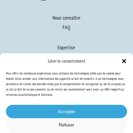
Nous connaître
FAQ
Expertise
S’informer sur le BEA
Gérer le consentement
Se former au BEA
Pour offrir les meilleures expériences, nous utilisons des technologies telles que les cookies pour
stocker et/ou accéder aux informations des appareils. Le fait de consentir à ces technologies nous
permettra de traiter des données telles que le comportement de navigation ou les ID uniques sur
Ressources
ce site. Le fait de ne pas consentir ou de retirer son consentement peut avoir un effet négatif sur
certaines caractéristiques et fonctions.
S’abonner aux actualités
Accepter
Refuser