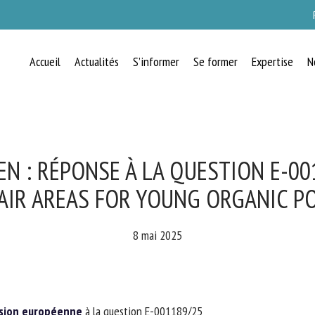
Accueil
Actualités
S’informer
Se former
Expertise
N
RECEVEZ CHAQUE MOIS GRATUITEMEN
LES DERNIÈRES ACTUALITÉS SUR LE
BIEN-ÊTRE ANIMAL
 : RÉPONSE À LA QUESTION E-001
AIR AREAS FOR YOUNG ORGANIC PO
lect language
8 mai 2025
uillez remplir le formulaire ci-dessous pour vous inscrire à notre newsletter :
ion européenne
à la question E-001189/25