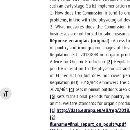
such an early stage. Strict implementation of
1- How does the Commission intend to ensure
problems, in line with the physiological dev
2- What measures does the Commission inte
businesses are not forced to take measures t
Réponse en anglais (original) :
Access to 
of poultry and iconographic images of this 
Regulation (EU) 2018/848 on organic produ
Advice on Organic Production
[2]
. Regulati
poultry in relation to the physiological and
of EU legislation but does not cover perm
Regulation (EU) 2018/848 empowers the Comm
2020/464
[4]
sets minimum outdoors area sur
Changer la taille de la police
[5]
sets transitional periods for poultry p
animal welfare standards for organic product
[1]
http://data.europa.eu/eli/reg/2018
[2]
filename=final_report_on_poultry.pdf