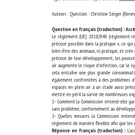
No
Auteurs : Question : Christine Singer (Ren
Question en français (traduction) : Accès
Or
Le règlement (UE) 2018/848 (règlement relat
*
précoce possible dans la pratique », ce qui p
bien-être des animaux, ni pratique, et crée d
précoce de leur développement, les poussins 
ut
air augmente le risque d’infection, car le s
cela entraîne une plus grande consommation
Le
également confrontées à des problèmes d’inf
espaces en plein air à un stade aussi précoc
mettre en péril la survie de nombreuses expl
1- Comment la Commission entend-elle garant
sans problème, conformément au développemen
2- Quelles mesures la Commission entend-
règlement de manière flexible afin que les e
Réponse en français (traduction) :
L’acc