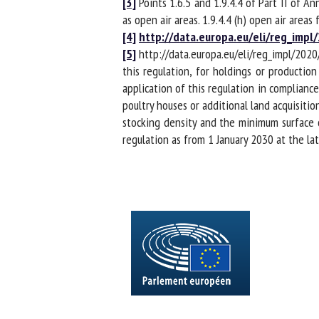
[3]
Points 1.6.5 and 1.9.4.4 of Part II of Ann
as open air areas. 1.9.4.4 (h) open air areas 
[4]
http://data.europa.eu/eli/reg_impl
[5]
http://data.europa.eu/eli/reg_impl/2020/4
this regulation, for holdings or production 
application of this regulation in complianc
poultry houses or additional land acquisition
stocking density and the minimum surface of
regulation as from 1 January 2030 at the lates