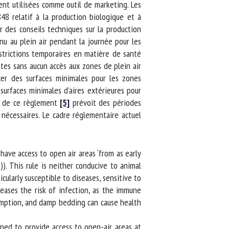
nt utilisées comme outil de marketing. Les
48 relatif à la production biologique et à
des conseils techniques sur la production
u au plein air pendant la journée pour les
trictions temporaires en matière de santé
tes sans aucun accès aux zones de plein air
er des surfaces minimales pour les zones
urfaces minimales d’aires extérieures pour
, de ce règlement
[5]
prévoit des périodes
nécessaires. Le cadre réglementaire actuel
ave access to open air areas ‘from as early
). This rule is neither conducive to animal
cularly susceptible to diseases, sensitive to
eases the risk of infection, as the immune
umption, and damp bedding can cause health
ned to provide access to open-air areas at