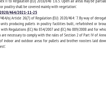
ex II to Regulation (EU) 2018/848 ‘1.6.5. Open air areas may be partiall
for poultry shall be covered mainly with vegetation’.
/2020/464/2021-11-25
64/oj Article 26(7) of Regulation (EU) 2020/464: ‘7. By way of derogat
units producing pullets in poultry facilities built, refurbished or bro
e with Regulations (EC) No 834/2007 and (EC) No 889/2008 and for which
 are necessary to comply with the rules of Section 2 of Part IV of Annex
 indoor and outdoor areas for pullets and brother roosters laid down 
t’.