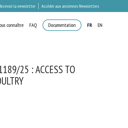
Recevoir la newsletter
Accéder aux anciennes Newsletters
ous connaître
FAQ
Documentation
FR
EN
T
189/25 : ACCESS TO
ULTRY