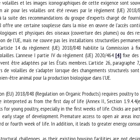
 volailles et les images iconographiques de cette exigence sont souve
in air pour les volailles ont été revues par le règlement (UE) 2018/8
à la suite des recommandations du groupe d’experts chargé de fournir 
offre une certaine souplesse dans la mise en œuvre de l’accès contin
logiques et physiques des oiseaux (couverture des plumes) ou des res
on de l’UE, mais ne couvre pas les installations structurelles permanen
’article 14 du règlement (UE) 2018/848 habilite la Commission à fix
lailles. L’annexe I partie IV du règlement (UE) 2020/464
[4]
fixe des s
vent être adaptées par les États membres. L’article 26, paragraphe 7
 de volailles de s’adapter lorsque des changements structurels sont 
n-être animal pour la production biologique dans l’UE.
n (EU) 2018/848 (Regulation on Organic Products) requires poultry to h
 interpreted as from the first day of life (Annex II, Section 1.9.4.4(e)
for young poultry, especially in the first weeks of life. Chicks are parti
 early stage of development. Premature access to open air areas incr
d or fourth week of life. In addition, it leads to greater energy cons
uctural challenges, as their existing housing facilities are not desig