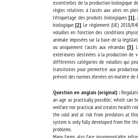
essentielles de la production biologique de
règles relatives à l’accès aux aires en ple
l’étiquetage des produits biologiques
[1]
, 
biologique
[2]
. Le règlement (UE) 2018/848 
volailles en fonction des conditions physio
animale imposées sur la base de la législati
ou uniquement l’accès aux vérandas
[3]
. L
extérieures destinées à la production de vo
différentes catégories de volailles qui peu
transitoires pour permettre aux producteurs
prévoit des normes élevées en matière de bie
Question en anglais (original) :
Regulatio
an age as practically possible’, which can be
welfare nor practical and creates health risks 
the cold and at risk from predators at this
system is only fully developed from the thir
problems.
Many farms also face insurmountable infrastr