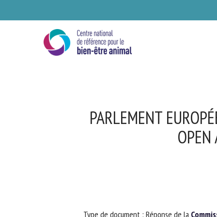
Skip
to
main
content
PARLEMENT EUROPÉEN
OPEN 
Se
Ve
Type de document : Réponse de la
Commiss