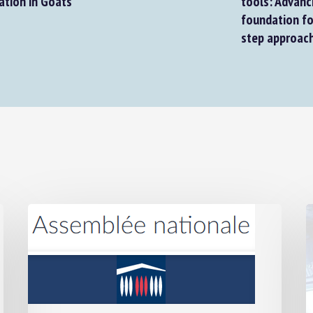
tion in Goats
tools: Advanci
foundation for
step approach