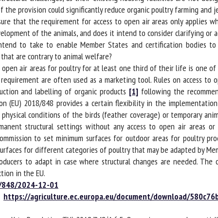
 the provision could significantly reduce organic poultry farming and je
 that the requirement for access to open air areas only applies when
elopment of the animals, and does it intend to consider clarifying or 
nd to take to enable Member States and certification bodies to im
hat are contrary to animal welfare?
open air areas for poultry for at least one third of their life is one of
requirement are often used as a marketing tool. Rules on access to o
ction and labelling of organic products
[1]
following the recommenda
on (EU) 2018/848 provides a certain flexibility in the implementation
 physical conditions of the birds (feather coverage) or temporary anim
anent structural settings without any access to open air areas or 
ission to set minimum surfaces for outdoor areas for poultry produ
faces for different categories of poultry that may be adapted by Membe
roducers to adapt in case where structural changes are needed. The c
ion in the EU.
/848/2024-12-01
https://agriculture.ec.europa.eu/document/download/580c7