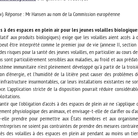
m *
Prénom
ew). Réponse : Mr Hansen au nom de la Commission européenne
*
 à des espaces en plein air pour les jeunes volailles biologiques
ganisme
E-mail *
if aux produits biologiques) exige que les volailles aient accès à de
eut être interprété comme le premier jour de vie (annexe II, section 1.9
es risques pour la santé des jeunes volailles, en particulier au cours de
En soumettant ce formulaire, j'accepte que les informations saisies soient
sont particulièrement sensibles aux maladies, au froid et aux prédateu
ilisées dans le cadre de la relation avec le CNR BEA. *
ystème immunitaire n’est pleinement développé qu’à partir de la troisi
 d’énergie, et l’humidité de la litière peut causer des problèmes d
s champs suivis de * sont obligatoires
rastructure insurmontables, car leurs installations existantes ne son
e. L’application stricte de la disposition pourrait réduire considérabl
oitations.
ir que l’obligation d’accès à des espaces de plein air ne s’applique q
t physiologique des animaux, et envisage-t-elle de clarifier ou d’ada
elle prendre pour permettre aux États membres et aux organismes
ntreprises ne soient pas contraintes de prendre des mesures contraire
ès des volailles à des espaces en plein air pendant au moins un tiers 